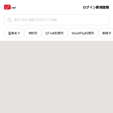
福井県
大野市
下舌
地域選択で探す
ログイン
新規登録
空車あり
予約可
QT-net利用可
SmartPay利用可
車椅子