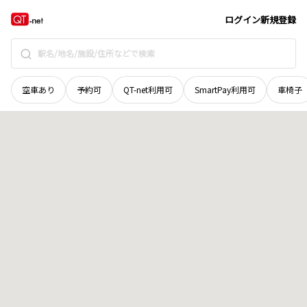
福井県
大野市
大和町
地域選択で探す
ログイン
新規登録
空車あり
予約可
QT-net利用可
SmartPay利用可
車椅子