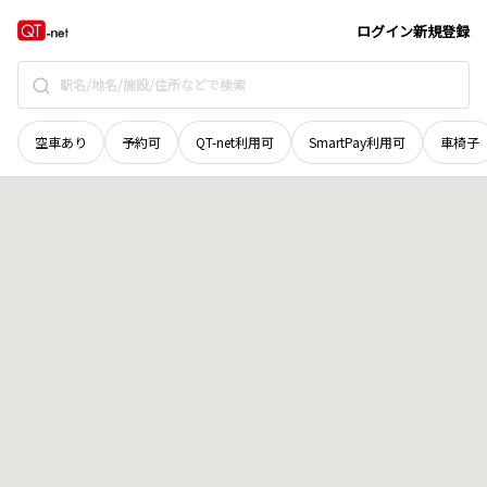
福井県
大野市
泉町
地域選択で探す
ログイン
新規登録
空車あり
予約可
QT-net利用可
SmartPay利用可
車椅子