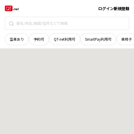
福井県
大飯郡おおい町
小堀
地域選択で探す
ログイン
新規登録
空車あり
予約可
QT-net利用可
SmartPay利用可
車椅子