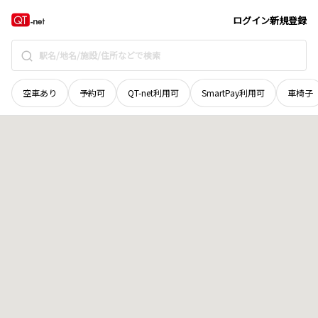
福井県
小浜市
和多田
地域選択で探す
ログイン
新規登録
空車あり
予約可
QT-net利用可
SmartPay利用可
車椅子