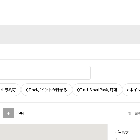
net 予約可
QT-netポイントが貯まる
QT-net SmartPay利用可
dポイ
不
不明
※一部
0件表示
1