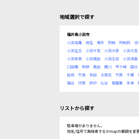
地域選択で探す
福井県小浜市
小浜塩竃
相生
青井
阿納
阿納尻
池
小浜生玉
小浜今宮
小浜大原
小浜大宮
小浜多賀
小浜竜田
小浜玉前
小浜津島
口田縄
熊野
栗田
鯉川
甲ケ崎
国分
田烏
竹長
多田
太良庄
竹原
千種
福谷
伏原
府中
仏谷
堀屋敷
本保
リストから探す
駐車場がありません。
地名/住所で再検索するかmapの範囲を変