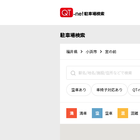
駐車場検索
駐車場検索
福井県
小浜市
宮の前
空車あり
車椅子対応あり
QT-
満
満車
空
空車
混
混雑