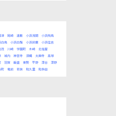
岡津
尾崎
遠敷
小浜浅間
小浜飛鳥
浜白鳥
小浜白鬚
小浜鈴鹿
小浜住吉
加茂
川崎
学園町
木崎
北塩屋
保
城内
神宮寺
須縄
太興寺
高塚
町
羽賀
飯盛
東勢
平野
深谷
深野
谷町
竜前
若狭
和久里
和多田