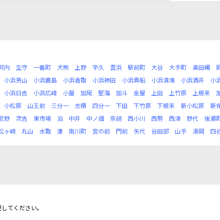
河内
生守
一番町
犬熊
上野
宇久
雲浜
駅前町
大谷
大手町
奥田縄
小浜男山
小浜鹿島
小浜香取
小浜神田
小浜貴船
小浜清滝
小浜酒井
小
小浜日吉
小浜広峰
小屋
加尾
堅海
加斗
金屋
上田
上竹原
上根来
小松原
山王前
三分一
志積
四分一
下田
下竹原
下根来
新小松原
新
忠野
次吉
東市場
泊
中井
中ノ畑
奈胡
西小川
西勢
西津
野代
後瀬
松ヶ崎
丸山
水取
湊
南川町
宮の前
門前
矢代
谷田部
山手
湯岡
四
更してください。