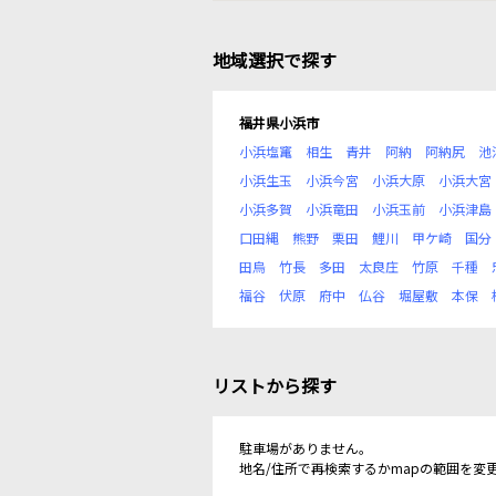
地域選択で探す
福井県小浜市
小浜塩竃
相生
青井
阿納
阿納尻
池
小浜生玉
小浜今宮
小浜大原
小浜大宮
小浜多賀
小浜竜田
小浜玉前
小浜津島
口田縄
熊野
栗田
鯉川
甲ケ崎
国分
田烏
竹長
多田
太良庄
竹原
千種
福谷
伏原
府中
仏谷
堀屋敷
本保
リストから探す
駐車場がありません。
地名/住所で再検索するかmapの範囲を変