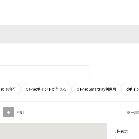
net 予約可
QT-netポイントが貯まる
QT-net SmartPay利用可
dポイ
不
不明
※一部
0件表示
1