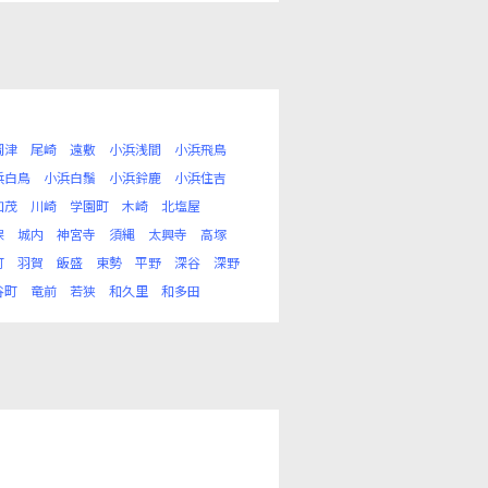
岡津
尾崎
遠敷
小浜浅間
小浜飛鳥
浜白鳥
小浜白鬚
小浜鈴鹿
小浜住吉
加茂
川崎
学園町
木崎
北塩屋
保
城内
神宮寺
須縄
太興寺
高塚
町
羽賀
飯盛
東勢
平野
深谷
深野
谷町
竜前
若狭
和久里
和多田