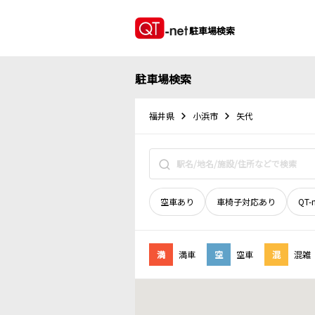
駐車場検索
駐車場検索
福井県
小浜市
矢代
空車あり
車椅子対応あり
QT-
満
満車
空
空車
混
混雑