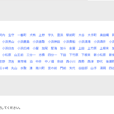
河内
生守
一番町
犬熊
上野
宇久
雲浜
駅前町
大谷
大手町
奥田縄
小浜男山
小浜鹿島
小浜香取
小浜神田
小浜貴船
小浜清滝
小浜酒井
小
小浜日吉
小浜広峰
小屋
加尾
堅海
加斗
金屋
上田
上竹原
上根来
小松原
山王前
三分一
志積
四分一
下田
下竹原
下根来
新小松原
新
忠野
次吉
東市場
泊
中井
中ノ畑
奈胡
西小川
西勢
西津
野代
後瀬
松ヶ崎
丸山
水取
湊
南川町
宮の前
門前
矢代
谷田部
山手
湯岡
四
更してください。