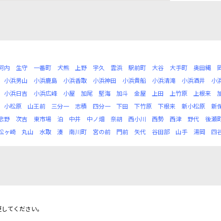
河内
生守
一番町
犬熊
上野
宇久
雲浜
駅前町
大谷
大手町
奥田縄
小浜男山
小浜鹿島
小浜香取
小浜神田
小浜貴船
小浜清滝
小浜酒井
小
小浜日吉
小浜広峰
小屋
加尾
堅海
加斗
金屋
上田
上竹原
上根来
小松原
山王前
三分一
志積
四分一
下田
下竹原
下根来
新小松原
新
忠野
次吉
東市場
泊
中井
中ノ畑
奈胡
西小川
西勢
西津
野代
後瀬
松ヶ崎
丸山
水取
湊
南川町
宮の前
門前
矢代
谷田部
山手
湯岡
四
更してください。