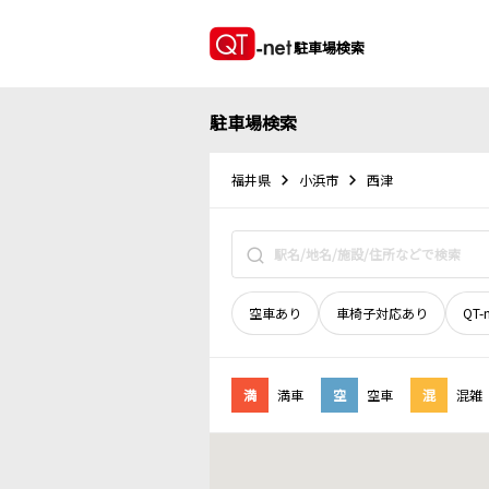
駐車場検索
駐車場検索
福井県
小浜市
西津
空車あり
車椅子対応あり
QT-
満
満車
空
空車
混
混雑