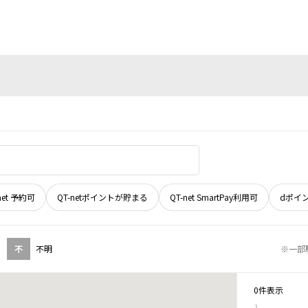
net 予約可
QT-netポイントが貯まる
QT-net SmartPay利用可
dポイ
不
不明
※一部
0件表示
1