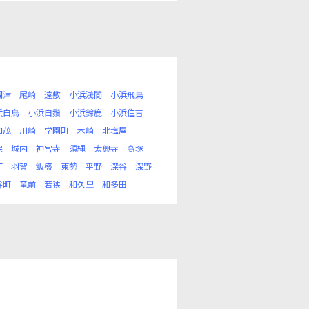
岡津
尾崎
遠敷
小浜浅間
小浜飛鳥
浜白鳥
小浜白鬚
小浜鈴鹿
小浜住吉
加茂
川崎
学園町
木崎
北塩屋
保
城内
神宮寺
須縄
太興寺
高塚
町
羽賀
飯盛
東勢
平野
深谷
深野
谷町
竜前
若狭
和久里
和多田