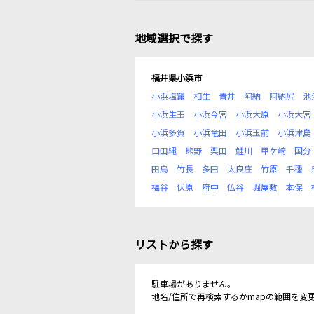
地域選択で探す
福井県小浜市
小浜塩竃
相生
青井
阿納
阿納尻
池
小浜生玉
小浜今宮
小浜大原
小浜大宮
小浜多賀
小浜竜田
小浜玉前
小浜津島
口田縄
熊野
栗田
鯉川
甲ケ崎
国分
田烏
竹長
多田
太良庄
竹原
千種
福谷
伏原
府中
仏谷
堀屋敷
本保
リストから探す
駐車場がありません。
地名/住所で再検索するかmapの範囲を変