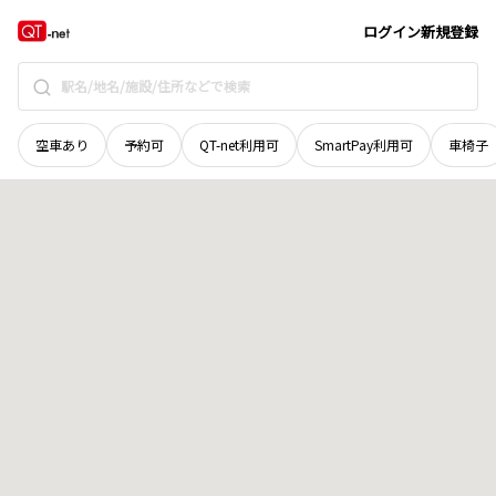
福井県
敦賀市
山
地域選択で探す
ログイン
新規登録
空車あり
予約可
QT-net利用可
SmartPay利用可
車椅子