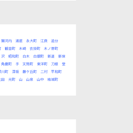
獺河内
浦底
永大町
江良
追分
町
観音町
木崎
衣掛町
木ノ芽町
沢
昭和町
白木
白銀町
新道
新保
角鹿町
手
天筒町
東洋町
刀根
堂
深川町
深坂
藤ケ丘町
二村
平和町
比田
元町
山
山泉
山中
結城町