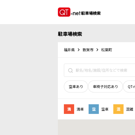
駐車場検索
駐車場検索
福井県
敦賀市
松葉町
空車あり
車椅子対応あり
QT-
満
満車
空
空車
混
混雑