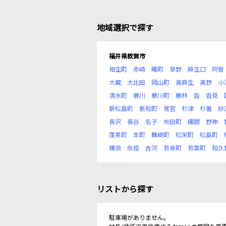
地域選択で探す
福井県敦賀市
相生町
赤崎
曙町
挙野
麻生口
阿曽
大蔵
大比田
岡山町
奥麻生
奥野
小
清水町
櫛川
櫛川町
櫛林
沓
沓見
新松島町
新和町
常宮
杉津
杉箸
砂
長沢
長谷
名子
布田町
縄間
野神
蓬莱町
本町
舞崎町
松栄町
松島町
横浜
余座
吉河
若泉町
若葉町
和久
リストから探す
駐車場がありません。