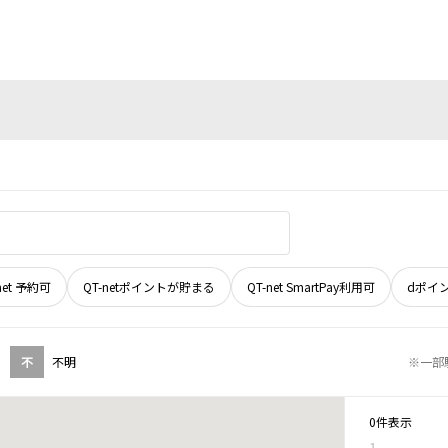
net 予約可
QT-netポイントが貯まる
QT-net SmartPay利用可
dポイ
不
不明
※一部
0件表示
1