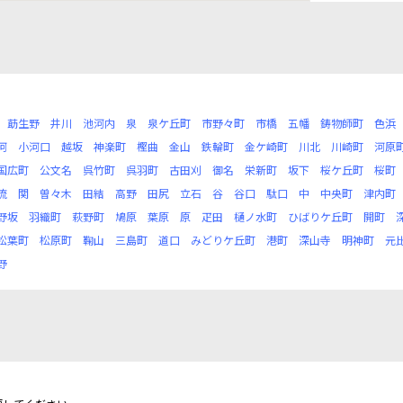
莇生野
井川
池河内
泉
泉ケ丘町
市野々町
市橋
五幡
鋳物師町
色浜
河
小河口
越坂
神楽町
樫曲
金山
鉄輪町
金ケ崎町
川北
川崎町
河原
国広町
公文名
呉竹町
呉羽町
古田刈
御名
栄新町
坂下
桜ケ丘町
桜町
流
関
曽々木
田結
高野
田尻
立石
谷
谷口
駄口
中
中央町
津内町
野坂
羽織町
萩野町
鳩原
葉原
原
疋田
樋ノ水町
ひばりケ丘町
開町
松葉町
松原町
鞠山
三島町
道口
みどりケ丘町
港町
深山寺
明神町
元
野