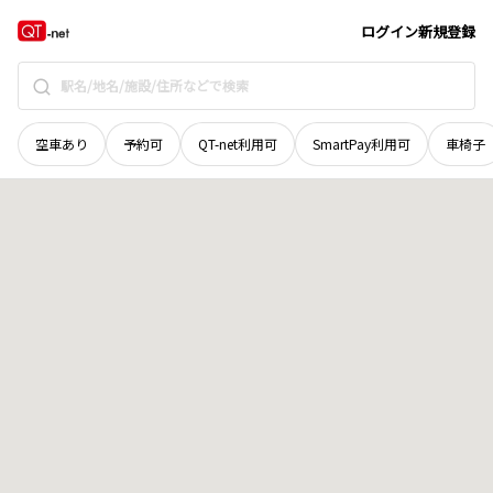
福井県
福井市
上細江町
地域選択で探す
ログイン
新規登録
空車あり
予約可
QT-net利用可
SmartPay利用可
車椅子