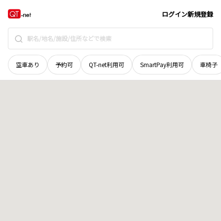
福井県
福井市
二上町
地域選択で探す
ログイン
新規登録
空車あり
予約可
QT-net利用可
SmartPay利用可
車椅子