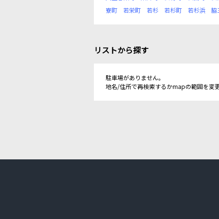
寮町
若栄町
若杉
若杉町
若杉浜
脇
リストから探す
駐車場がありません。
地名/住所で再検索するかmapの範囲を変