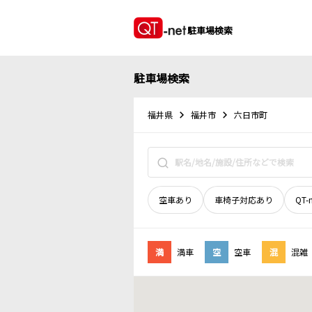
駐車場検索
駐車場検索
福井県
福井市
六日市町
空車あり
車椅子対応あり
QT-
満
満車
空
空車
混
混雑