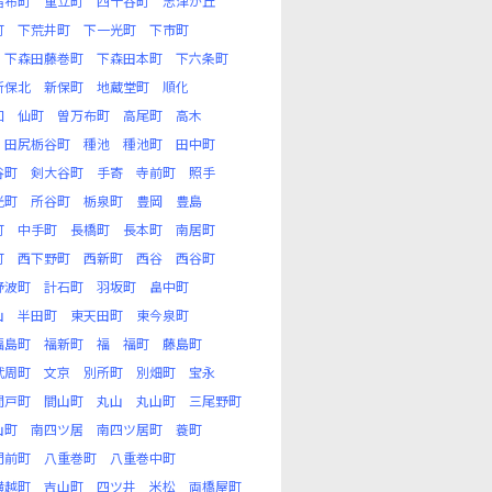
宿布町
重立町
四十谷町
志津が丘
町
下荒井町
下一光町
下市町
下森田藤巻町
下森田本町
下六条町
新保北
新保町
地蔵堂町
順化
和
仙町
曽万布町
高尾町
高木
田尻栃谷町
種池
種池町
田中町
谷町
剣大谷町
手寄
寺前町
照手
光町
所谷町
栃泉町
豊岡
豊島
町
中手町
長橋町
長本町
南居町
町
西下野町
西新町
西谷
西谷町
野波町
計石町
羽坂町
畠中町
山
半田町
東天田町
東今泉町
福島町
福新町
福
福町
藤島町
武周町
文京
別所町
別畑町
宝永
間戸町
間山町
丸山
丸山町
三尾野町
山町
南四ツ居
南四ツ居町
蓑町
門前町
八重巻町
八重巻中町
横越町
吉山町
四ツ井
米松
両橋屋町