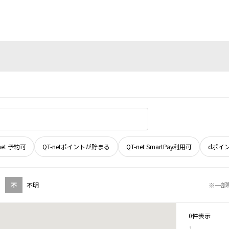
net 予約可
QT-netポイントが貯まる
QT-net SmartPay利用可
dポイ
不
不明
※一部
0件表示
1