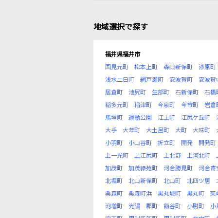
地域選択で探す
福井県福井市
国見元町
松本上町
森田新保町
漆原町
浅水二日町
網戸瀬町
安波賀町
安波賀
居倉町
池尻町
生部町
石新保町
石橋
稲多元町
稲津町
今泉町
今市町
岩倉
馬垣町
運動公園
江上町
江尻ケ丘町
大手
大年町
大土呂町
大町
大味町
小羽町
小山谷町
折立町
開発
開発町
上一光町
上江尻町
上北野
上河北町
加茂町
加茂緑苑町
河合勝見町
河合寄
北堀町
北山新保町
北山町
北四ツ居
栗森町
栗森町浜
黒丸城町
黒丸町
茱
河増町
光陽
郡町
甑谷町
小尉町
小