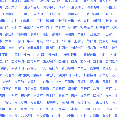
佐野町
三郎丸
三郎丸町
更毛町
皿谷町
三十八社町
三本木町
三万谷町
町
島山梨子町
清水杉谷町
清水平町
清水町
清水畑町
清水山町
下莇生田
下東郷町
下中町
下毘沙門町
下細江町
下森田桜町
下森田新町
下森田町
新町
白方町
白滝町
白浜町
城有町
新下江守町
新田本町
新開町
新保
郎丸町
椙谷町
末広町
末町
菅谷
菅谷町
杉谷町
砂子坂町
砂子田町
成
町
高田町
高塚町
高屋町
高柳
高柳町
滝波町
竹生町
田治島町
田尻町
寺
大東
千合町
中央
月見
つくし野
つくも
土橋町
角折町
角原町
坪
島町
東郷二ケ町
東郷美里町
燈豊町
灯明寺
灯明寺町
栂野町
徳尾町
徳
中平町
中角町
中野
中ノ郷町
中野町
中毘沙門町
中藤新保町
中町
中山
荒井町
西板垣町
西市布町
西大味町
西開発
西方
西学園
西木田
西河原
西袋町
西別所町
西堀町
日光
新田塚
新田塚町
二の宮
縫原町
猫瀬町
東
花堂南
浜北山町
浜島町
浜住町
浜別所町
林町
林藤島町
原目町
春
東新町
東平町
東俣町
引目町
日之出
平尾町
深坂町
深谷町
深見町
二日市町
舟橋
舟橋黒竜
舟橋新
舟橋新町
舟橋町
冬野町
古市
古市町
宮町
本堂町
舞屋町
前波町
真木町
真栗町
町屋
松蔭町
松城町
松本
三留町
南江守町
南菅生町
南楢原町
南西俣町
南野津又町
南宮地町
南
谷町
美山町
御幸
六日市町
和布町
免鳥町
本折町
桃園
森行町
門前
原町
八ツ島
八ツ島町
八ツ俣町
山内町
山奥町
山室町
八幡町
有楽町