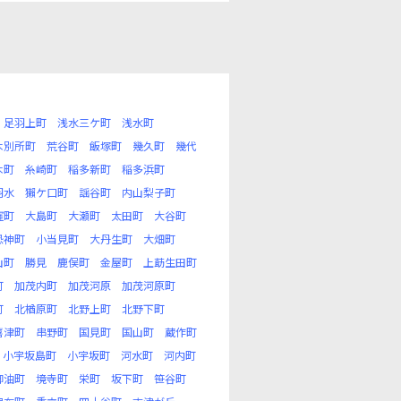
足羽上町
浅水三ケ町
浅水町
木別所町
荒谷町
飯塚町
幾久町
幾代
木町
糸崎町
稲多新町
稲多浜町
羽水
獺ケ口町
謡谷町
内山梨子町
窪町
大島町
大瀬町
太田町
大谷町
恐神町
小当見町
大丹生町
大畑町
山町
勝見
鹿俣町
金屋町
上莇生田町
町
加茂内町
加茂河原
加茂河原町
町
北楢原町
北野上町
北野下町
喜津町
串野町
国見町
国山町
蔵作町
小宇坂島町
小宇坂町
河水町
河内町
御油町
境寺町
栄町
坂下町
笹谷町