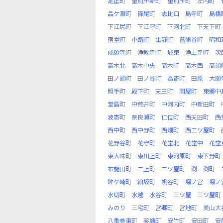
定正町
里別所新町
里別所町
左内町
品ケ瀬町
篠尾町
志比口
島寺町
島橋
下江尻町
下江守町
下河北町
下天下町
宿堂町
小路町
生野町
菖蒲谷町
昭和
成願寺町
浄教寺町
城東
浄土寺町
次
高木北
高木中央
高木町
高木西
高須
田ノ頭町
田ノ谷町
為寄町
田原
大願
照手町
殿下町
天王町
問屋町
東郷中
堂島町
中荒井町
中河内町
中新田町
波寄町
奈良瀬町
仁位町
西天田町
西
西中町
西中野町
西畑町
西二ツ屋町
花野谷町
花守町
花堂北
花堂中
花堂
東大味町
東川上町
東河原町
東下野町
布施田町
二上町
二ツ屋町
渕
渕町
鉾ケ崎町
細坂町
帆谷町
堀ノ宮
堀ノ
水切町
水越
水谷町
三ツ屋
三ツ屋町
みのり
三宅町
宮郷町
宮地町
美山大
八重巻東町
薬師町
安竹町
安田町
安