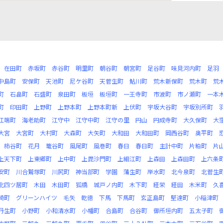
在田町
赤坂町
赤谷町
明里町
朝谷町
朝宮町
足谷町
味見河内町
足羽
中島町
安保町
天池町
尼ケ谷町
天菅生町
鮎川町
荒木新保町
荒木町
荒
町
石畠町
石盛町
泉田町
板垣
板垣町
一王寺町
市波町
市ノ瀬町
一本
町
印田町
上野町
上野本町
上野本町新
上伏町
宇坂大谷町
宇坂別所町
江端町
海老助町
江守中
江守中町
江守の里
円山
円成寺町
大久保町
大
大宮
大宮町
大村町
大森町
大矢町
大和田
大和田町
岡西谷町
奥平町
柿谷町
花月
篭谷町
風尾町
風巻町
春日
春日町
主計中町
片粕町
片
上天下町
上東郷町
上中町
上毘沙門町
上細江町
上森田
上森田町
上六条
安町
川合鷲塚町
川尻町
神当部町
学園
蒲生町
岸水町
北今泉町
北菅生
北四ツ居町
木田
木田町
狐橋
城戸ノ内町
木下町
経栄
経田
木米町
久
崎町
グリーンハイツ
毛矢
乾徳
下馬
下馬町
玄正島町
堅達町
小稲津町
丹生町
小野町
小和清水町
小幡町
合島町
合谷町
御所垣内町
五太子町