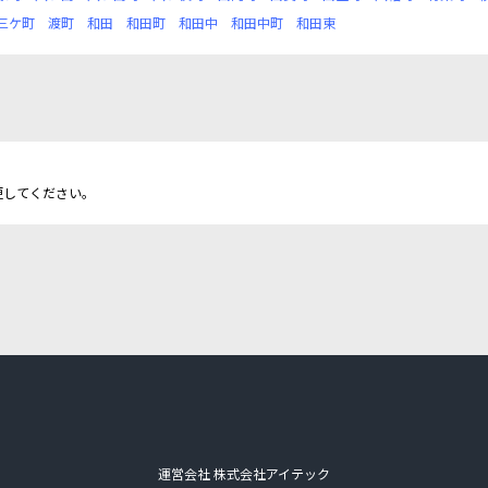
三ケ町
渡町
和田
和田町
和田中
和田中町
和田東
更してください。
運営会社 株式会社アイテック