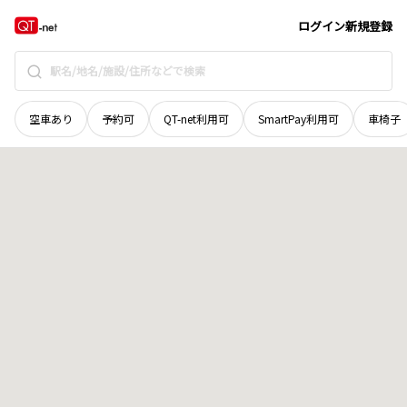
福井県
福井市
大味町
地域選択で探す
ログイン
新規登録
空車あり
予約可
QT-net利用可
SmartPay利用可
車椅子