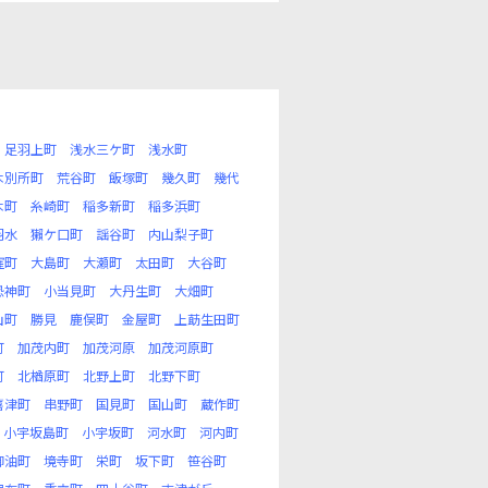
足羽上町
浅水三ケ町
浅水町
木別所町
荒谷町
飯塚町
幾久町
幾代
木町
糸崎町
稲多新町
稲多浜町
羽水
獺ケ口町
謡谷町
内山梨子町
窪町
大島町
大瀬町
太田町
大谷町
恐神町
小当見町
大丹生町
大畑町
山町
勝見
鹿俣町
金屋町
上莇生田町
町
加茂内町
加茂河原
加茂河原町
町
北楢原町
北野上町
北野下町
喜津町
串野町
国見町
国山町
蔵作町
小宇坂島町
小宇坂町
河水町
河内町
御油町
境寺町
栄町
坂下町
笹谷町