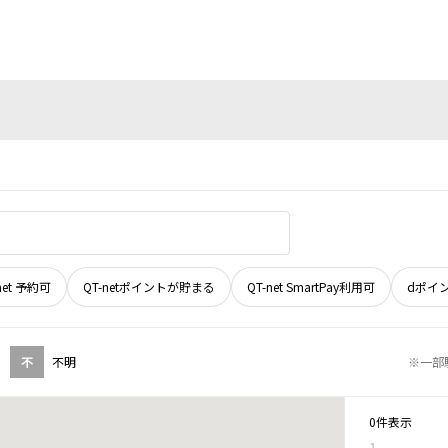
net 予約可
QT-netポイントが貯まる
QT-net SmartPay利用可
dポイ
不
不明
※一部
0件表示
1