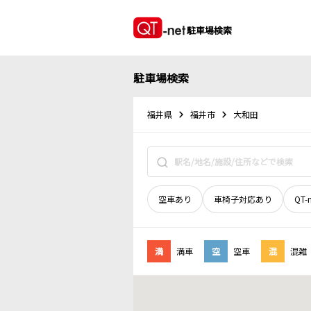
駐車場検索
駐車場検索
福井県
福井市
大和田
空車あり
車椅子対応あり
QT-
満
満車
空
空車
混
混雑