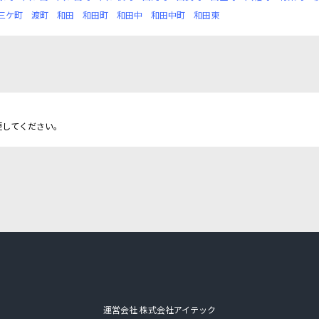
三ケ町
渡町
和田
和田町
和田中
和田中町
和田東
更してください。
運営会社 株式会社アイテック