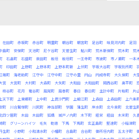
在田町
赤坂町
赤谷町
明里町
朝谷町
朝宮町
足谷町
味見河内町
足羽
中島町
安保町
天池町
尼ケ谷町
天菅生町
鮎川町
荒木新保町
荒木町
荒
町
石畠町
石盛町
泉田町
板垣
板垣町
一王寺町
市波町
市ノ瀬町
一本
町
印田町
上野町
上野本町
上野本町新
上伏町
宇坂大谷町
宇坂別所町
江端町
海老助町
江守中
江守中町
江守の里
円山
円成寺町
大久保町
大
大宮
大宮町
大村町
大森町
大矢町
大和田
大和田町
岡西谷町
奥平町
柿谷町
花月
篭谷町
風尾町
風巻町
春日
春日町
主計中町
片粕町
片
上天下町
上東郷町
上中町
上毘沙門町
上細江町
上森田
上森田町
上六条
安町
川合鷲塚町
川尻町
神当部町
学園
蒲生町
岸水町
北今泉町
北菅生
北四ツ居町
木田
木田町
狐橋
城戸ノ内町
木下町
経栄
経田
木米町
久
崎町
グリーンハイツ
毛矢
乾徳
下馬
下馬町
玄正島町
堅達町
小稲津町
丹生町
小野町
小和清水町
小幡町
合島町
合谷町
御所垣内町
五太子町