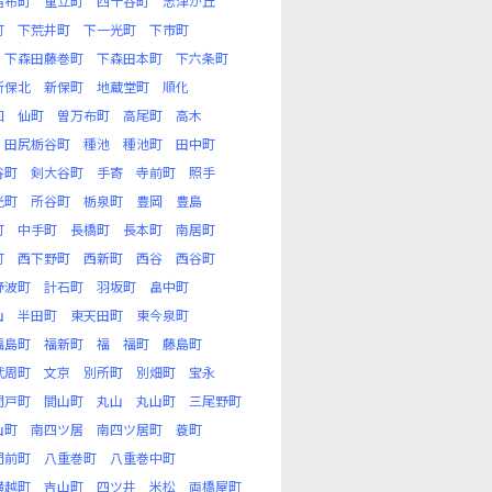
宿布町
重立町
四十谷町
志津が丘
町
下荒井町
下一光町
下市町
下森田藤巻町
下森田本町
下六条町
新保北
新保町
地蔵堂町
順化
和
仙町
曽万布町
高尾町
高木
田尻栃谷町
種池
種池町
田中町
谷町
剣大谷町
手寄
寺前町
照手
光町
所谷町
栃泉町
豊岡
豊島
町
中手町
長橋町
長本町
南居町
町
西下野町
西新町
西谷
西谷町
野波町
計石町
羽坂町
畠中町
山
半田町
東天田町
東今泉町
福島町
福新町
福
福町
藤島町
武周町
文京
別所町
別畑町
宝永
間戸町
間山町
丸山
丸山町
三尾野町
山町
南四ツ居
南四ツ居町
蓑町
門前町
八重巻町
八重巻中町
横越町
吉山町
四ツ井
米松
両橋屋町