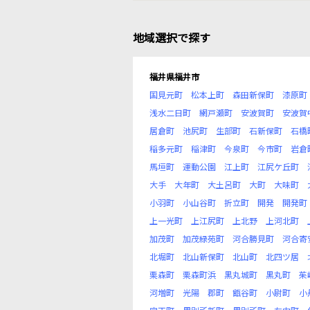
地域選択で探す
福井県福井市
国見元町
松本上町
森田新保町
漆原町
浅水二日町
網戸瀬町
安波賀町
安波賀
居倉町
池尻町
生部町
石新保町
石橋
稲多元町
稲津町
今泉町
今市町
岩倉
馬垣町
運動公園
江上町
江尻ケ丘町
大手
大年町
大土呂町
大町
大味町
小羽町
小山谷町
折立町
開発
開発町
上一光町
上江尻町
上北野
上河北町
加茂町
加茂緑苑町
河合勝見町
河合寄
北堀町
北山新保町
北山町
北四ツ居
栗森町
栗森町浜
黒丸城町
黒丸町
茱
河増町
光陽
郡町
甑谷町
小尉町
小