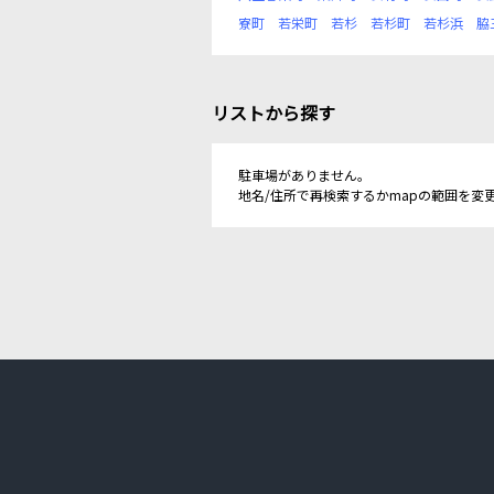
寮町
若栄町
若杉
若杉町
若杉浜
脇
リストから探す
駐車場がありません。
地名/住所で再検索するかmapの範囲を変