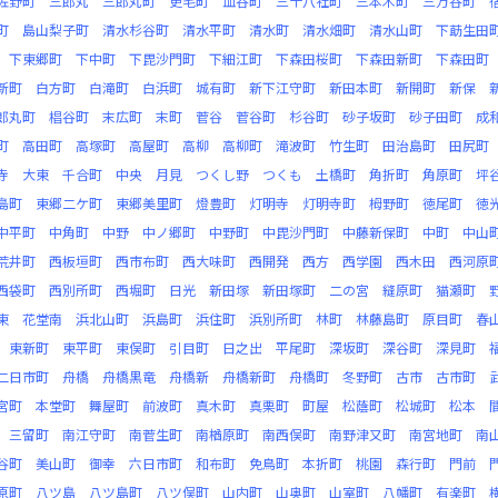
佐野町
三郎丸
三郎丸町
更毛町
皿谷町
三十八社町
三本木町
三万谷町
町
島山梨子町
清水杉谷町
清水平町
清水町
清水畑町
清水山町
下莇生田
下東郷町
下中町
下毘沙門町
下細江町
下森田桜町
下森田新町
下森田町
新町
白方町
白滝町
白浜町
城有町
新下江守町
新田本町
新開町
新保
郎丸町
椙谷町
末広町
末町
菅谷
菅谷町
杉谷町
砂子坂町
砂子田町
成
町
高田町
高塚町
高屋町
高柳
高柳町
滝波町
竹生町
田治島町
田尻町
寺
大東
千合町
中央
月見
つくし野
つくも
土橋町
角折町
角原町
坪
島町
東郷二ケ町
東郷美里町
燈豊町
灯明寺
灯明寺町
栂野町
徳尾町
徳
中平町
中角町
中野
中ノ郷町
中野町
中毘沙門町
中藤新保町
中町
中山
荒井町
西板垣町
西市布町
西大味町
西開発
西方
西学園
西木田
西河原
西袋町
西別所町
西堀町
日光
新田塚
新田塚町
二の宮
縫原町
猫瀬町
東
花堂南
浜北山町
浜島町
浜住町
浜別所町
林町
林藤島町
原目町
春
東新町
東平町
東俣町
引目町
日之出
平尾町
深坂町
深谷町
深見町
二日市町
舟橋
舟橋黒竜
舟橋新
舟橋新町
舟橋町
冬野町
古市
古市町
宮町
本堂町
舞屋町
前波町
真木町
真栗町
町屋
松蔭町
松城町
松本
三留町
南江守町
南菅生町
南楢原町
南西俣町
南野津又町
南宮地町
南
谷町
美山町
御幸
六日市町
和布町
免鳥町
本折町
桃園
森行町
門前
原町
八ツ島
八ツ島町
八ツ俣町
山内町
山奥町
山室町
八幡町
有楽町