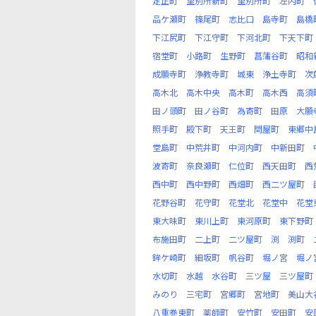
定正町
里別所新町
里別所町
左内町
品ケ瀬町
篠尾町
志比口
島寺町
島橋
下江尻町
下江守町
下河北町
下天下町
宿堂町
小路町
生野町
菖蒲谷町
昭和
成願寺町
浄教寺町
城東
浄土寺町
次
高木北
高木中央
高木町
高木西
高須
田ノ頭町
田ノ谷町
為寄町
田原
大願
照手町
殿下町
天王町
問屋町
東郷中
堂島町
中荒井町
中河内町
中新田町
波寄町
奈良瀬町
仁位町
西天田町
西
西中町
西中野町
西畑町
西二ツ屋町
花野谷町
花守町
花堂北
花堂中
花堂
東大味町
東川上町
東河原町
東下野町
布施田町
二上町
二ツ屋町
渕
渕町
鉾ケ崎町
細坂町
帆谷町
堀ノ宮
堀ノ
水切町
水越
水谷町
三ツ屋
三ツ屋町
みのり
三宅町
宮郷町
宮地町
美山大
八重巻東町
薬師町
安竹町
安田町
安