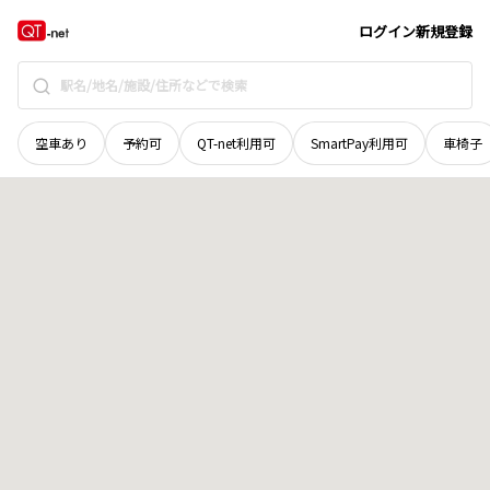
福井県
福井市
宮郷町
地域選択で探す
ログイン
新規登録
空車あり
予約可
QT-net利用可
SmartPay利用可
車椅子