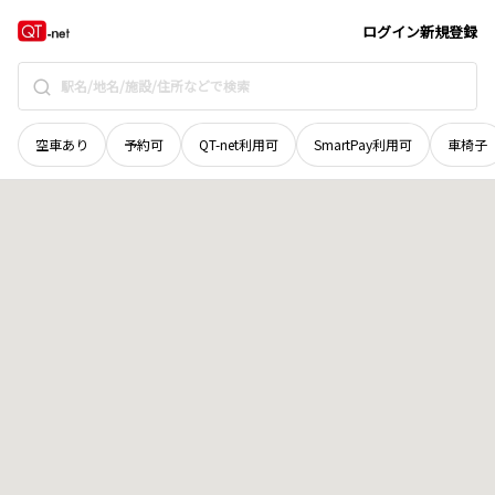
福井県
福井市
新田塚
地域選択で探す
ログイン
新規登録
空車あり
予約可
QT-net利用可
SmartPay利用可
車椅子