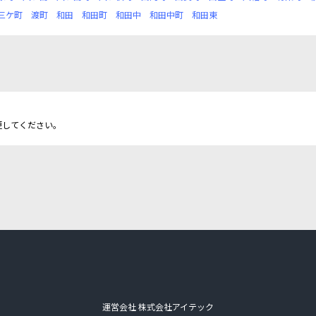
三ケ町
渡町
和田
和田町
和田中
和田中町
和田東
更してください。
運営会社 株式会社アイテック