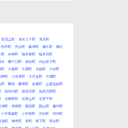
足羽上町
浅水三ケ町
浅水町
木別所町
荒谷町
飯塚町
幾久町
幾代
木町
糸崎町
稲多新町
稲多浜町
羽水
獺ケ口町
謡谷町
内山梨子町
窪町
大島町
大瀬町
太田町
大谷町
恐神町
小当見町
大丹生町
大畑町
山町
勝見
鹿俣町
金屋町
上莇生田町
町
加茂内町
加茂河原
加茂河原町
町
北楢原町
北野上町
北野下町
喜津町
串野町
国見町
国山町
蔵作町
小宇坂島町
小宇坂町
河水町
河内町
御油町
境寺町
栄町
坂下町
笹谷町