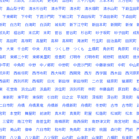
佐野町
三郎丸
三郎丸町
更毛町
皿谷町
三十八社町
三本木町
三万谷町
町
島山梨子町
清水杉谷町
清水平町
清水町
清水畑町
清水山町
下莇生田
下東郷町
下中町
下毘沙門町
下細江町
下森田桜町
下森田新町
下森田町
新町
白方町
白滝町
白浜町
城有町
新下江守町
新田本町
新開町
新保
郎丸町
椙谷町
末広町
末町
菅谷
菅谷町
杉谷町
砂子坂町
砂子田町
成
町
高田町
高塚町
高屋町
高柳
高柳町
滝波町
竹生町
田治島町
田尻町
寺
大東
千合町
中央
月見
つくし野
つくも
土橋町
角折町
角原町
坪
島町
東郷二ケ町
東郷美里町
燈豊町
灯明寺
灯明寺町
栂野町
徳尾町
徳
中平町
中角町
中野
中ノ郷町
中野町
中毘沙門町
中藤新保町
中町
中山
荒井町
西板垣町
西市布町
西大味町
西開発
西方
西学園
西木田
西河原
西袋町
西別所町
西堀町
日光
新田塚
新田塚町
二の宮
縫原町
猫瀬町
東
花堂南
浜北山町
浜島町
浜住町
浜別所町
林町
林藤島町
原目町
春
東新町
東平町
東俣町
引目町
日之出
平尾町
深坂町
深谷町
深見町
二日市町
舟橋
舟橋黒竜
舟橋新
舟橋新町
舟橋町
冬野町
古市
古市町
宮町
本堂町
舞屋町
前波町
真木町
真栗町
町屋
松蔭町
松城町
松本
三留町
南江守町
南菅生町
南楢原町
南西俣町
南野津又町
南宮地町
南
谷町
美山町
御幸
六日市町
和布町
免鳥町
本折町
桃園
森行町
門前
原町
八ツ島
八ツ島町
八ツ俣町
山内町
山奥町
山室町
八幡町
有楽町