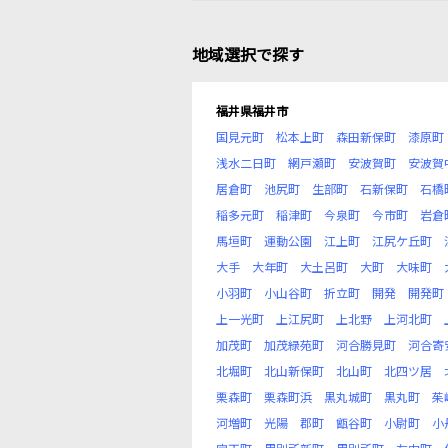
地域選択で探す
福井県福井市
国見元町
松本上町
森田新保町
漆原町
浅水二日町
網戸瀬町
安波賀町
安波賀
居倉町
池尻町
生部町
石新保町
石橋
稲多元町
稲津町
今泉町
今市町
岩倉
馬垣町
運動公園
江上町
江尻ケ丘町
大手
大年町
大土呂町
大町
大味町
小羽町
小山谷町
折立町
開発
開発町
上一光町
上江尻町
上北野
上河北町
加茂町
加茂緑苑町
河合勝見町
河合寄
北堀町
北山新保町
北山町
北四ツ居
栗森町
栗森町浜
黒丸城町
黒丸町
茱
河増町
光陽
郡町
甑谷町
小尉町
小