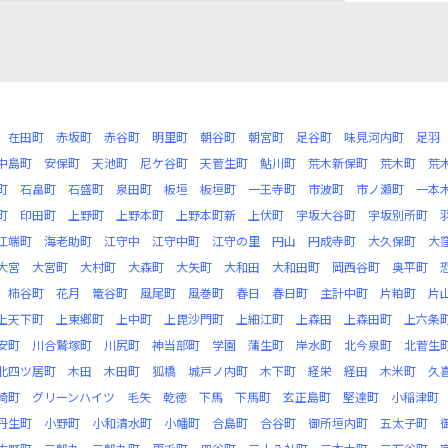
在田町
赤坂町
赤谷町
明里町
朝谷町
朝宮町
足谷町
味見河内町
足羽
中島町
安保町
天池町
尼ケ谷町
天菅生町
鮎川町
荒木新保町
荒木町
荒
町
石畠町
石盛町
泉田町
板垣
板垣町
一王寺町
市波町
市ノ瀬町
一本
町
印田町
上野町
上野本町
上野本町新
上伏町
宇坂大谷町
宇坂別所町
江端町
海老助町
江守中
江守中町
江守の里
円山
円成寺町
大久保町
大
大宮
大宮町
大村町
大森町
大矢町
大和田
大和田町
岡西谷町
奥平町
柿谷町
花月
篭谷町
風尾町
風巻町
春日
春日町
主計中町
片粕町
片
上天下町
上東郷町
上中町
上毘沙門町
上細江町
上森田
上森田町
上六条
安町
川合鷲塚町
川尻町
神当部町
学園
蒲生町
岸水町
北今泉町
北菅生
北四ツ居町
木田
木田町
狐橋
城戸ノ内町
木下町
経栄
経田
木米町
久
崎町
グリーンハイツ
毛矢
乾徳
下馬
下馬町
玄正島町
堅達町
小稲津町
丹生町
小野町
小和清水町
小幡町
合島町
合谷町
御所垣内町
五太子町