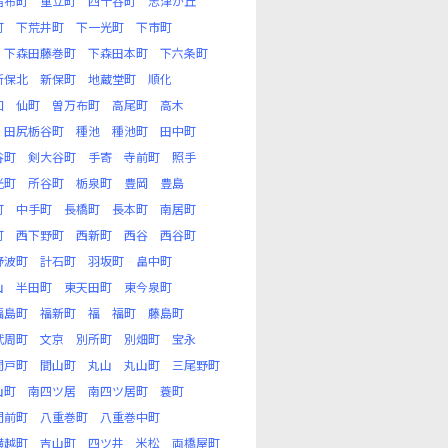
宿布町
重立町
四十谷町
志津が丘
町
下荒井町
下一光町
下市町
下森田藤巻町
下森田本町
下六条町
新保北
新保町
地蔵堂町
順化
和
仙町
曽万布町
高尾町
高木
田尻栃谷町
種池
種池町
田中町
谷町
剣大谷町
手寄
寺前町
照手
光町
所谷町
栃泉町
豊岡
豊島
町
中手町
長橋町
長本町
南居町
町
西下野町
西新町
西谷
西谷町
野波町
計石町
羽坂町
畠中町
山
半田町
東天田町
東今泉町
福島町
福新町
福
福町
藤島町
武周町
文京
別所町
別畑町
宝永
間戸町
間山町
丸山
丸山町
三尾野町
山町
南四ツ居
南四ツ居町
蓑町
門前町
八重巻町
八重巻中町
横越町
吉山町
四ツ井
米松
両橋屋町