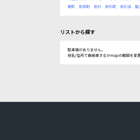
寮町
若栄町
若杉
若杉町
若杉浜
脇
リストから探す
駐車場がありません。
地名/住所で再検索するかmapの範囲を変