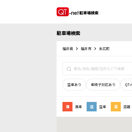
駐車場検索
駐車場検索
福井県
福井市
末広町
空車あり
車椅子対応あり
QT-
満
満車
空
空車
混
混雑