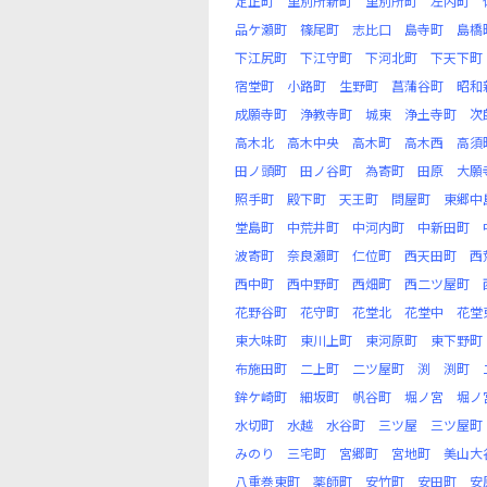
定正町
里別所新町
里別所町
左内町
品ケ瀬町
篠尾町
志比口
島寺町
島橋
下江尻町
下江守町
下河北町
下天下町
宿堂町
小路町
生野町
菖蒲谷町
昭和
成願寺町
浄教寺町
城東
浄土寺町
次
高木北
高木中央
高木町
高木西
高須
田ノ頭町
田ノ谷町
為寄町
田原
大願
照手町
殿下町
天王町
問屋町
東郷中
堂島町
中荒井町
中河内町
中新田町
波寄町
奈良瀬町
仁位町
西天田町
西
西中町
西中野町
西畑町
西二ツ屋町
花野谷町
花守町
花堂北
花堂中
花堂
東大味町
東川上町
東河原町
東下野町
布施田町
二上町
二ツ屋町
渕
渕町
鉾ケ崎町
細坂町
帆谷町
堀ノ宮
堀ノ
水切町
水越
水谷町
三ツ屋
三ツ屋町
みのり
三宅町
宮郷町
宮地町
美山大
八重巻東町
薬師町
安竹町
安田町
安