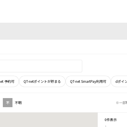
net 予約可
QT-netポイントが貯まる
QT-net SmartPay利用可
dポイ
不
不明
※一部
0件表示
1