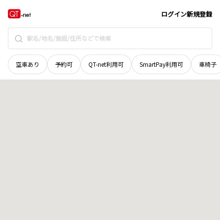
福井県
福井市
東郷二ケ町
地域選択で探す
ログイン
新規登録
空車あり
予約可
QT-net利用可
SmartPay利用可
車椅子