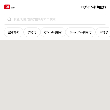
福井県
福井市
松蔭町
地域選択で探す
ログイン
新規登録
空車あり
予約可
QT-net利用可
SmartPay利用可
車椅子