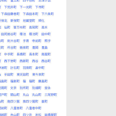
宿布町
重立町
四十谷町
志津が丘
町
下荒井町
下一光町
下市町
下森田藤巻町
下森田本町
下六条町
新保北
新保町
地蔵堂町
順化
和
仙町
曽万布町
高尾町
高木
田尻栃谷町
種池
種池町
田中町
谷町
剣大谷町
手寄
寺前町
照手
光町
所谷町
栃泉町
豊岡
豊島
町
中手町
長橋町
長本町
南居町
町
西下野町
西新町
西谷
西谷町
野波町
計石町
羽坂町
畠中町
山
半田町
東天田町
東今泉町
福島町
福新町
福
福町
藤島町
武周町
文京
別所町
別畑町
宝永
間戸町
間山町
丸山
丸山町
三尾野町
山町
南四ツ居
南四ツ居町
蓑町
門前町
八重巻町
八重巻中町
横越町
吉山町
四ツ井
米松
両橋屋町