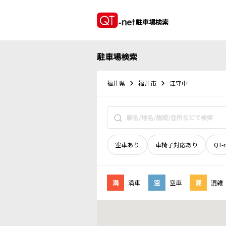
駐車場検索
駐車場検索
福井県
福井市
江守中
空車あり
車椅子対応あり
QT-
満
満車
空
空車
混
混雑