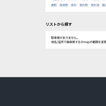
寮町
若栄町
若杉
若杉町
若杉浜
脇
リストから探す
駐車場がありません。
地名/住所で再検索するかmapの範囲を変