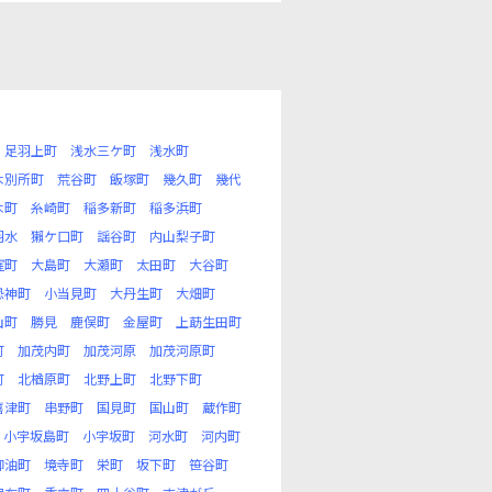
足羽上町
浅水三ケ町
浅水町
木別所町
荒谷町
飯塚町
幾久町
幾代
木町
糸崎町
稲多新町
稲多浜町
羽水
獺ケ口町
謡谷町
内山梨子町
窪町
大島町
大瀬町
太田町
大谷町
恐神町
小当見町
大丹生町
大畑町
山町
勝見
鹿俣町
金屋町
上莇生田町
町
加茂内町
加茂河原
加茂河原町
町
北楢原町
北野上町
北野下町
喜津町
串野町
国見町
国山町
蔵作町
小宇坂島町
小宇坂町
河水町
河内町
御油町
境寺町
栄町
坂下町
笹谷町