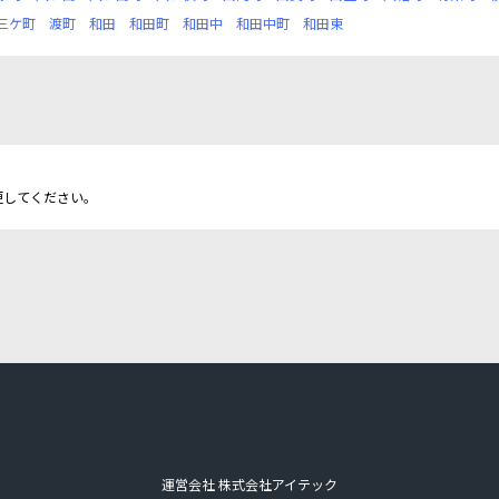
三ケ町
渡町
和田
和田町
和田中
和田中町
和田東
更してください。
運営会社 株式会社アイテック