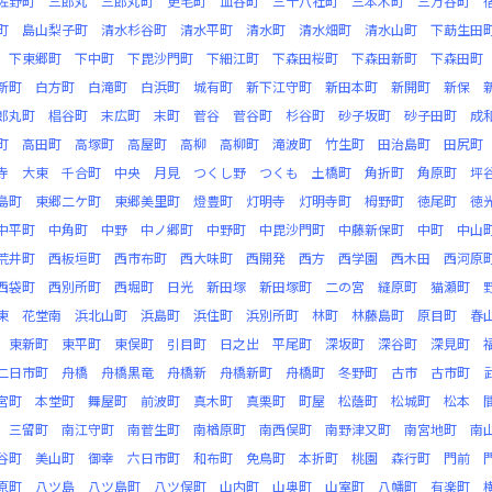
佐野町
三郎丸
三郎丸町
更毛町
皿谷町
三十八社町
三本木町
三万谷町
町
島山梨子町
清水杉谷町
清水平町
清水町
清水畑町
清水山町
下莇生田
下東郷町
下中町
下毘沙門町
下細江町
下森田桜町
下森田新町
下森田町
新町
白方町
白滝町
白浜町
城有町
新下江守町
新田本町
新開町
新保
郎丸町
椙谷町
末広町
末町
菅谷
菅谷町
杉谷町
砂子坂町
砂子田町
成
町
高田町
高塚町
高屋町
高柳
高柳町
滝波町
竹生町
田治島町
田尻町
寺
大東
千合町
中央
月見
つくし野
つくも
土橋町
角折町
角原町
坪
島町
東郷二ケ町
東郷美里町
燈豊町
灯明寺
灯明寺町
栂野町
徳尾町
徳
中平町
中角町
中野
中ノ郷町
中野町
中毘沙門町
中藤新保町
中町
中山
荒井町
西板垣町
西市布町
西大味町
西開発
西方
西学園
西木田
西河原
西袋町
西別所町
西堀町
日光
新田塚
新田塚町
二の宮
縫原町
猫瀬町
東
花堂南
浜北山町
浜島町
浜住町
浜別所町
林町
林藤島町
原目町
春
東新町
東平町
東俣町
引目町
日之出
平尾町
深坂町
深谷町
深見町
二日市町
舟橋
舟橋黒竜
舟橋新
舟橋新町
舟橋町
冬野町
古市
古市町
宮町
本堂町
舞屋町
前波町
真木町
真栗町
町屋
松蔭町
松城町
松本
三留町
南江守町
南菅生町
南楢原町
南西俣町
南野津又町
南宮地町
南
谷町
美山町
御幸
六日市町
和布町
免鳥町
本折町
桃園
森行町
門前
原町
八ツ島
八ツ島町
八ツ俣町
山内町
山奥町
山室町
八幡町
有楽町