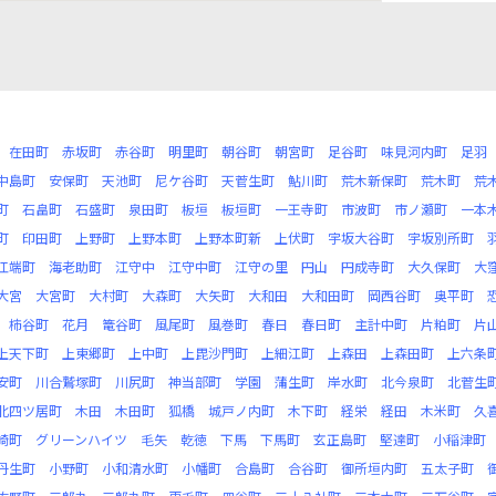
在田町
赤坂町
赤谷町
明里町
朝谷町
朝宮町
足谷町
味見河内町
足羽
中島町
安保町
天池町
尼ケ谷町
天菅生町
鮎川町
荒木新保町
荒木町
荒
町
石畠町
石盛町
泉田町
板垣
板垣町
一王寺町
市波町
市ノ瀬町
一本
町
印田町
上野町
上野本町
上野本町新
上伏町
宇坂大谷町
宇坂別所町
江端町
海老助町
江守中
江守中町
江守の里
円山
円成寺町
大久保町
大
大宮
大宮町
大村町
大森町
大矢町
大和田
大和田町
岡西谷町
奥平町
柿谷町
花月
篭谷町
風尾町
風巻町
春日
春日町
主計中町
片粕町
片
上天下町
上東郷町
上中町
上毘沙門町
上細江町
上森田
上森田町
上六条
安町
川合鷲塚町
川尻町
神当部町
学園
蒲生町
岸水町
北今泉町
北菅生
北四ツ居町
木田
木田町
狐橋
城戸ノ内町
木下町
経栄
経田
木米町
久
崎町
グリーンハイツ
毛矢
乾徳
下馬
下馬町
玄正島町
堅達町
小稲津町
丹生町
小野町
小和清水町
小幡町
合島町
合谷町
御所垣内町
五太子町