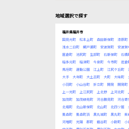
地域選択で探す
福井県福井市
国見元町
松本上町
森田新保町
漆原町
浅水二日町
網戸瀬町
安波賀町
安波賀
居倉町
池尻町
生部町
石新保町
石橋
稲多元町
稲津町
今泉町
今市町
岩倉
馬垣町
運動公園
江上町
江尻ケ丘町
大手
大年町
大土呂町
大町
大味町
小羽町
小山谷町
折立町
開発
開発町
上一光町
上江尻町
上北野
上河北町
加茂町
加茂緑苑町
河合勝見町
河合寄
北堀町
北山新保町
北山町
北四ツ居
栗森町
栗森町浜
黒丸城町
黒丸町
茱
河増町
光陽
郡町
甑谷町
小尉町
小