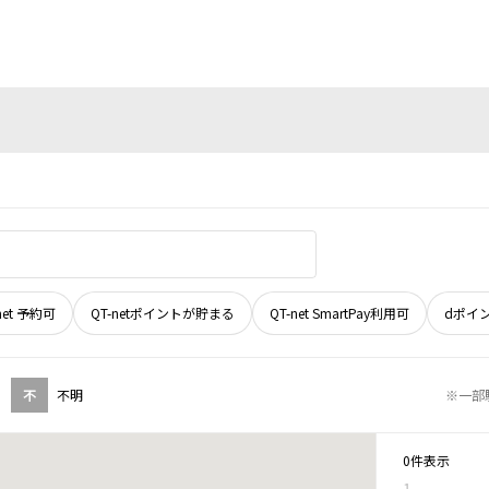
net 予約可
QT-netポイントが貯まる
QT-net SmartPay利用可
dポイ
不
不明
※一部
0件表示
1