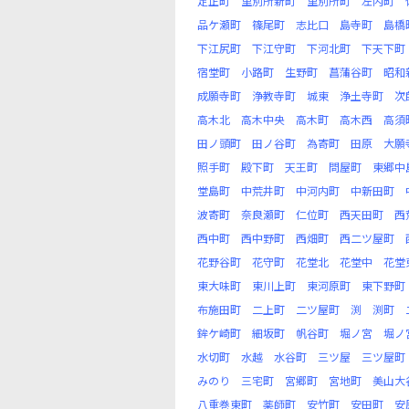
定正町
里別所新町
里別所町
左内町
品ケ瀬町
篠尾町
志比口
島寺町
島橋
下江尻町
下江守町
下河北町
下天下町
宿堂町
小路町
生野町
菖蒲谷町
昭和
成願寺町
浄教寺町
城東
浄土寺町
次
高木北
高木中央
高木町
高木西
高須
田ノ頭町
田ノ谷町
為寄町
田原
大願
照手町
殿下町
天王町
問屋町
東郷中
堂島町
中荒井町
中河内町
中新田町
波寄町
奈良瀬町
仁位町
西天田町
西
西中町
西中野町
西畑町
西二ツ屋町
花野谷町
花守町
花堂北
花堂中
花堂
東大味町
東川上町
東河原町
東下野町
布施田町
二上町
二ツ屋町
渕
渕町
鉾ケ崎町
細坂町
帆谷町
堀ノ宮
堀ノ
水切町
水越
水谷町
三ツ屋
三ツ屋町
みのり
三宅町
宮郷町
宮地町
美山大
八重巻東町
薬師町
安竹町
安田町
安