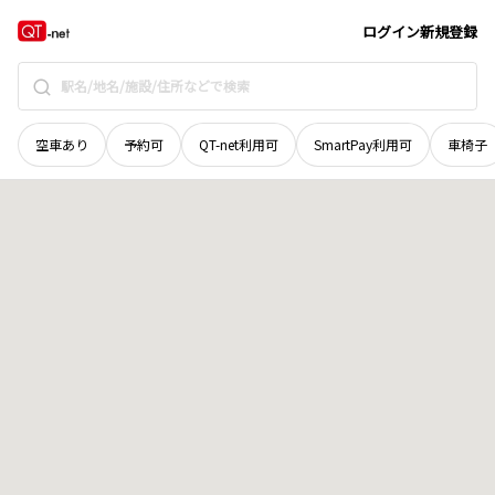
福井県
福井市
福島町
地域選択で探す
ログイン
新規登録
空車あり
予約可
QT-net利用可
SmartPay利用可
車椅子