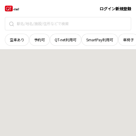
福井県
福井市
稲多元町
地域選択で探す
ログイン
新規登録
空車あり
予約可
QT-net利用可
SmartPay利用可
車椅子