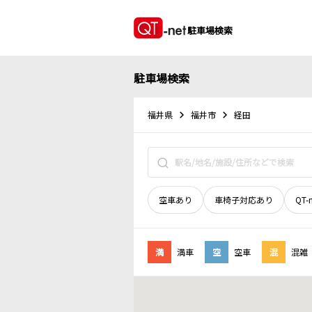
駐車場検索
駐車場検索
福井県
福井市
経田
空車あり
車椅子対応あり
QT-
満
満車
空
空車
混
混雑