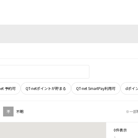
net 予約可
QT-netポイントが貯まる
QT-net SmartPay利用可
dポイ
不
不明
※一部
0件表示
1