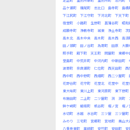
定正町
里別所新町
里別所町
左内町
品ケ瀬町
篠尾町
志比口
島寺町
島橋
下江尻町
下江守町
下河北町
下天下町
宿堂町
小路町
生野町
菖蒲谷町
昭和
成願寺町
浄教寺町
城東
浄土寺町
次
高木北
高木中央
高木町
高木西
高須
田ノ頭町
田ノ谷町
為寄町
田原
大願
照手町
殿下町
天王町
問屋町
東郷中
堂島町
中荒井町
中河内町
中新田町
波寄町
奈良瀬町
仁位町
西天田町
西
西中町
西中野町
西畑町
西二ツ屋町
花野谷町
花守町
花堂北
花堂中
花堂
東大味町
東川上町
東河原町
東下野町
布施田町
二上町
二ツ屋町
渕
渕町
鉾ケ崎町
細坂町
帆谷町
堀ノ宮
堀ノ
水切町
水越
水谷町
三ツ屋
三ツ屋町
みのり
三宅町
宮郷町
宮地町
美山大
八重巻東町
薬師町
安竹町
安田町
安