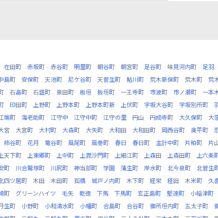
在田町
赤坂町
赤谷町
明里町
朝谷町
朝宮町
足谷町
味見河内町
足羽
中島町
安保町
天池町
尼ケ谷町
天菅生町
鮎川町
荒木新保町
荒木町
荒
町
石畠町
石盛町
泉田町
板垣
板垣町
一王寺町
市波町
市ノ瀬町
一本
町
印田町
上野町
上野本町
上野本町新
上伏町
宇坂大谷町
宇坂別所町
江端町
海老助町
江守中
江守中町
江守の里
円山
円成寺町
大久保町
大
大宮
大宮町
大村町
大森町
大矢町
大和田
大和田町
岡西谷町
奥平町
柿谷町
花月
篭谷町
風尾町
風巻町
春日
春日町
主計中町
片粕町
片
上天下町
上東郷町
上中町
上毘沙門町
上細江町
上森田
上森田町
上六条
安町
川合鷲塚町
川尻町
神当部町
学園
蒲生町
岸水町
北今泉町
北菅生
北四ツ居町
木田
木田町
狐橋
城戸ノ内町
木下町
経栄
経田
木米町
久
崎町
グリーンハイツ
毛矢
乾徳
下馬
下馬町
玄正島町
堅達町
小稲津町
丹生町
小野町
小和清水町
小幡町
合島町
合谷町
御所垣内町
五太子町