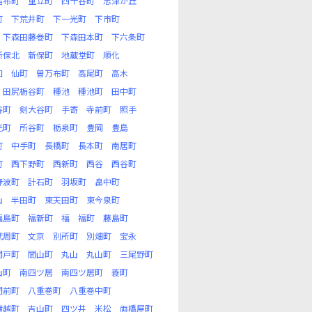
宿布町
重立町
四十谷町
志津が丘
町
下荒井町
下一光町
下市町
下森田藤巻町
下森田本町
下六条町
新保北
新保町
地蔵堂町
順化
和
仙町
曽万布町
高尾町
高木
田尻栃谷町
種池
種池町
田中町
谷町
剣大谷町
手寄
寺前町
照手
光町
所谷町
栃泉町
豊岡
豊島
町
中手町
長橋町
長本町
南居町
町
西下野町
西新町
西谷
西谷町
野波町
計石町
羽坂町
畠中町
山
半田町
東天田町
東今泉町
福島町
福新町
福
福町
藤島町
武周町
文京
別所町
別畑町
宝永
間戸町
間山町
丸山
丸山町
三尾野町
山町
南四ツ居
南四ツ居町
蓑町
門前町
八重巻町
八重巻中町
横越町
吉山町
四ツ井
米松
両橋屋町