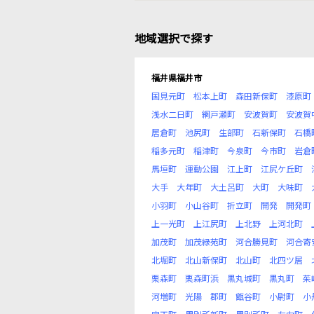
地域選択で探す
福井県福井市
国見元町
松本上町
森田新保町
漆原町
浅水二日町
網戸瀬町
安波賀町
安波賀
居倉町
池尻町
生部町
石新保町
石橋
稲多元町
稲津町
今泉町
今市町
岩倉
馬垣町
運動公園
江上町
江尻ケ丘町
大手
大年町
大土呂町
大町
大味町
小羽町
小山谷町
折立町
開発
開発町
上一光町
上江尻町
上北野
上河北町
加茂町
加茂緑苑町
河合勝見町
河合寄
北堀町
北山新保町
北山町
北四ツ居
栗森町
栗森町浜
黒丸城町
黒丸町
茱
河増町
光陽
郡町
甑谷町
小尉町
小