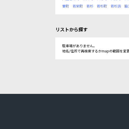
寮町
若栄町
若杉
若杉町
若杉浜
脇
リストから探す
駐車場がありません。
地名/住所で再検索するかmapの範囲を変