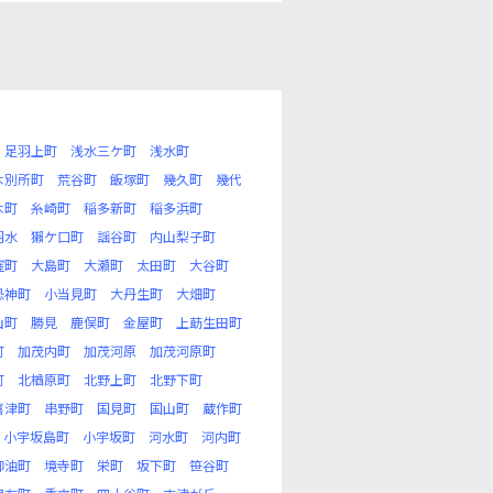
足羽上町
浅水三ケ町
浅水町
木別所町
荒谷町
飯塚町
幾久町
幾代
木町
糸崎町
稲多新町
稲多浜町
羽水
獺ケ口町
謡谷町
内山梨子町
窪町
大島町
大瀬町
太田町
大谷町
恐神町
小当見町
大丹生町
大畑町
山町
勝見
鹿俣町
金屋町
上莇生田町
町
加茂内町
加茂河原
加茂河原町
町
北楢原町
北野上町
北野下町
喜津町
串野町
国見町
国山町
蔵作町
小宇坂島町
小宇坂町
河水町
河内町
御油町
境寺町
栄町
坂下町
笹谷町