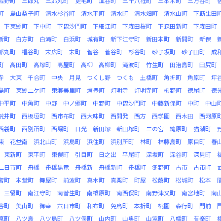
佐野町
三郎丸
三郎丸町
更毛町
皿谷町
三十八社町
三本木町
三万谷町
町
島山梨子町
清水杉谷町
清水平町
清水町
清水畑町
清水山町
下莇生田
下東郷町
下中町
下毘沙門町
下細江町
下森田桜町
下森田新町
下森田町
新町
白方町
白滝町
白浜町
城有町
新下江守町
新田本町
新開町
新保
郎丸町
椙谷町
末広町
末町
菅谷
菅谷町
杉谷町
砂子坂町
砂子田町
成
町
高田町
高塚町
高屋町
高柳
高柳町
滝波町
竹生町
田治島町
田尻町
寺
大東
千合町
中央
月見
つくし野
つくも
土橋町
角折町
角原町
坪
島町
東郷二ケ町
東郷美里町
燈豊町
灯明寺
灯明寺町
栂野町
徳尾町
徳
中平町
中角町
中野
中ノ郷町
中野町
中毘沙門町
中藤新保町
中町
中山
荒井町
西板垣町
西市布町
西大味町
西開発
西方
西学園
西木田
西河原
西袋町
西別所町
西堀町
日光
新田塚
新田塚町
二の宮
縫原町
猫瀬町
東
花堂南
浜北山町
浜島町
浜住町
浜別所町
林町
林藤島町
原目町
春
東新町
東平町
東俣町
引目町
日之出
平尾町
深坂町
深谷町
深見町
二日市町
舟橋
舟橋黒竜
舟橋新
舟橋新町
舟橋町
冬野町
古市
古市町
宮町
本堂町
舞屋町
前波町
真木町
真栗町
町屋
松蔭町
松城町
松本
三留町
南江守町
南菅生町
南楢原町
南西俣町
南野津又町
南宮地町
南
谷町
美山町
御幸
六日市町
和布町
免鳥町
本折町
桃園
森行町
門前
原町
八ツ島
八ツ島町
八ツ俣町
山内町
山奥町
山室町
八幡町
有楽町