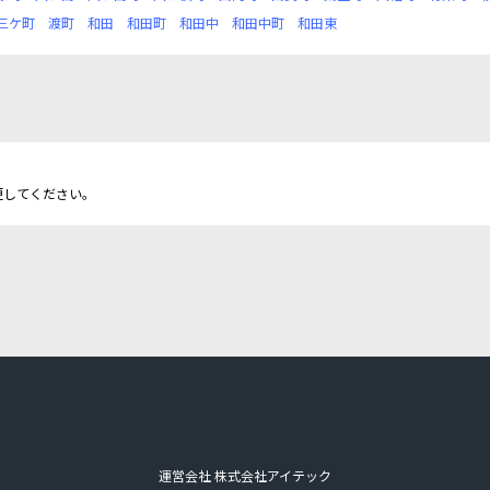
三ケ町
渡町
和田
和田町
和田中
和田中町
和田東
更してください。
運営会社 株式会社アイテック