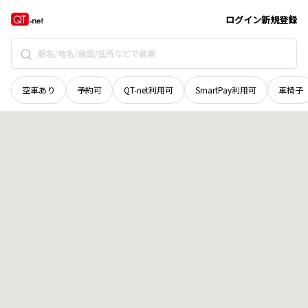
福井県
福井市
荒木別所町
地域選択で探す
ログイン
新規登録
空車あり
予約可
QT-net利用可
SmartPay利用可
車椅子