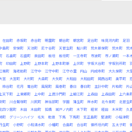
在田町
赤坂町
赤谷町
明里町
朝谷町
朝宮町
足谷町
味見河内町
足羽
中島町
安保町
天池町
尼ケ谷町
天菅生町
鮎川町
荒木新保町
荒木町
荒
町
石畠町
石盛町
泉田町
板垣
板垣町
一王寺町
市波町
市ノ瀬町
一本
町
印田町
上野町
上野本町
上野本町新
上伏町
宇坂大谷町
宇坂別所町
江端町
海老助町
江守中
江守中町
江守の里
円山
円成寺町
大久保町
大
大宮
大宮町
大村町
大森町
大矢町
大和田
大和田町
岡西谷町
奥平町
柿谷町
花月
篭谷町
風尾町
風巻町
春日
春日町
主計中町
片粕町
片
上天下町
上東郷町
上中町
上毘沙門町
上細江町
上森田
上森田町
上六条
安町
川合鷲塚町
川尻町
神当部町
学園
蒲生町
岸水町
北今泉町
北菅生
北四ツ居町
木田
木田町
狐橋
城戸ノ内町
木下町
経栄
経田
木米町
久
崎町
グリーンハイツ
毛矢
乾徳
下馬
下馬町
玄正島町
堅達町
小稲津町
丹生町
小野町
小和清水町
小幡町
合島町
合谷町
御所垣内町
五太子町