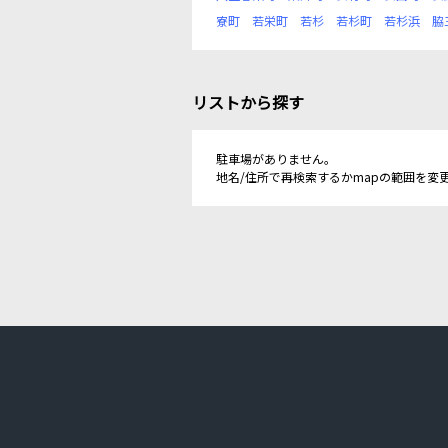
寮町
若栄町
若杉
若杉町
若杉浜
脇
リストから探す
駐車場がありません。
地名/住所で再検索するかmapの範囲を変