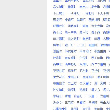
定正町
里別所新町
里別所町
左内町
品ケ瀬町
篠尾町
志比口
島寺町
島橋
下江尻町
下江守町
下河北町
下天下町
宿堂町
小路町
生野町
菖蒲谷町
昭和
成願寺町
浄教寺町
城東
浄土寺町
次
高木北
高木中央
高木町
高木西
高須
田ノ頭町
田ノ谷町
為寄町
田原
大願
照手町
殿下町
天王町
問屋町
東郷中
堂島町
中荒井町
中河内町
中新田町
波寄町
奈良瀬町
仁位町
西天田町
西
西中町
西中野町
西畑町
西二ツ屋町
花野谷町
花守町
花堂北
花堂中
花堂
東大味町
東川上町
東河原町
東下野町
布施田町
二上町
二ツ屋町
渕
渕町
鉾ケ崎町
細坂町
帆谷町
堀ノ宮
堀ノ
水切町
水越
水谷町
三ツ屋
三ツ屋町
みのり
三宅町
宮郷町
宮地町
美山大
八重巻東町
薬師町
安竹町
安田町
安