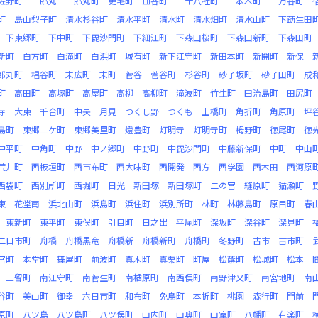
佐野町
三郎丸
三郎丸町
更毛町
皿谷町
三十八社町
三本木町
三万谷町
町
島山梨子町
清水杉谷町
清水平町
清水町
清水畑町
清水山町
下莇生田
下東郷町
下中町
下毘沙門町
下細江町
下森田桜町
下森田新町
下森田町
新町
白方町
白滝町
白浜町
城有町
新下江守町
新田本町
新開町
新保
郎丸町
椙谷町
末広町
末町
菅谷
菅谷町
杉谷町
砂子坂町
砂子田町
成
町
高田町
高塚町
高屋町
高柳
高柳町
滝波町
竹生町
田治島町
田尻町
寺
大東
千合町
中央
月見
つくし野
つくも
土橋町
角折町
角原町
坪
島町
東郷二ケ町
東郷美里町
燈豊町
灯明寺
灯明寺町
栂野町
徳尾町
徳
中平町
中角町
中野
中ノ郷町
中野町
中毘沙門町
中藤新保町
中町
中山
荒井町
西板垣町
西市布町
西大味町
西開発
西方
西学園
西木田
西河原
西袋町
西別所町
西堀町
日光
新田塚
新田塚町
二の宮
縫原町
猫瀬町
東
花堂南
浜北山町
浜島町
浜住町
浜別所町
林町
林藤島町
原目町
春
東新町
東平町
東俣町
引目町
日之出
平尾町
深坂町
深谷町
深見町
二日市町
舟橋
舟橋黒竜
舟橋新
舟橋新町
舟橋町
冬野町
古市
古市町
宮町
本堂町
舞屋町
前波町
真木町
真栗町
町屋
松蔭町
松城町
松本
三留町
南江守町
南菅生町
南楢原町
南西俣町
南野津又町
南宮地町
南
谷町
美山町
御幸
六日市町
和布町
免鳥町
本折町
桃園
森行町
門前
原町
八ツ島
八ツ島町
八ツ俣町
山内町
山奥町
山室町
八幡町
有楽町