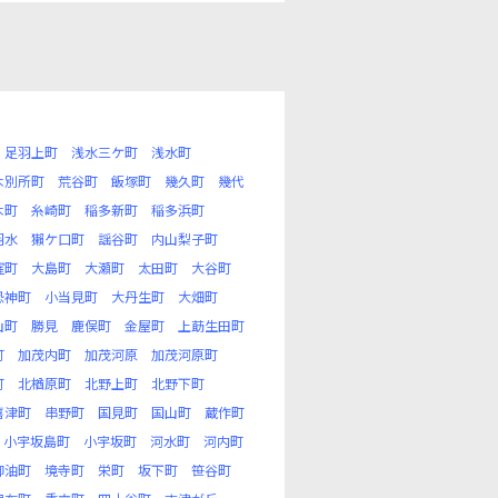
足羽上町
浅水三ケ町
浅水町
木別所町
荒谷町
飯塚町
幾久町
幾代
木町
糸崎町
稲多新町
稲多浜町
羽水
獺ケ口町
謡谷町
内山梨子町
窪町
大島町
大瀬町
太田町
大谷町
恐神町
小当見町
大丹生町
大畑町
山町
勝見
鹿俣町
金屋町
上莇生田町
町
加茂内町
加茂河原
加茂河原町
町
北楢原町
北野上町
北野下町
喜津町
串野町
国見町
国山町
蔵作町
小宇坂島町
小宇坂町
河水町
河内町
御油町
境寺町
栄町
坂下町
笹谷町