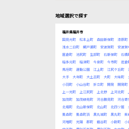
地域選択で探す
福井県福井市
国見元町
松本上町
森田新保町
漆原町
浅水二日町
網戸瀬町
安波賀町
安波賀
居倉町
池尻町
生部町
石新保町
石橋
稲多元町
稲津町
今泉町
今市町
岩倉
馬垣町
運動公園
江上町
江尻ケ丘町
大手
大年町
大土呂町
大町
大味町
小羽町
小山谷町
折立町
開発
開発町
上一光町
上江尻町
上北野
上河北町
加茂町
加茂緑苑町
河合勝見町
河合寄
北堀町
北山新保町
北山町
北四ツ居
栗森町
栗森町浜
黒丸城町
黒丸町
茱
河増町
光陽
郡町
甑谷町
小尉町
小