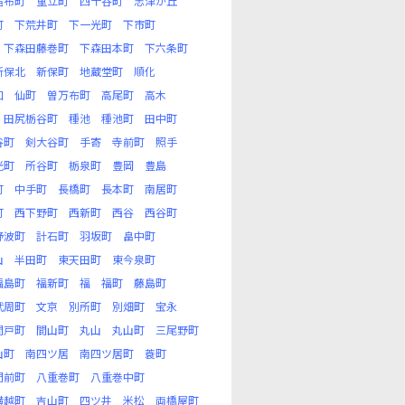
宿布町
重立町
四十谷町
志津が丘
町
下荒井町
下一光町
下市町
下森田藤巻町
下森田本町
下六条町
新保北
新保町
地蔵堂町
順化
和
仙町
曽万布町
高尾町
高木
田尻栃谷町
種池
種池町
田中町
谷町
剣大谷町
手寄
寺前町
照手
光町
所谷町
栃泉町
豊岡
豊島
町
中手町
長橋町
長本町
南居町
町
西下野町
西新町
西谷
西谷町
野波町
計石町
羽坂町
畠中町
山
半田町
東天田町
東今泉町
福島町
福新町
福
福町
藤島町
武周町
文京
別所町
別畑町
宝永
間戸町
間山町
丸山
丸山町
三尾野町
山町
南四ツ居
南四ツ居町
蓑町
門前町
八重巻町
八重巻中町
横越町
吉山町
四ツ井
米松
両橋屋町