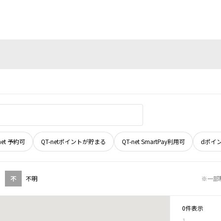
net 予約可
QT-netポイントが貯まる
QT-net SmartPay利用可
dポイ
不
不明
※一部
0件表示
1