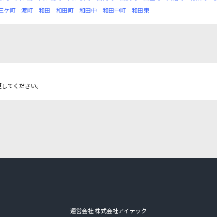
三ケ町
渡町
和田
和田町
和田中
和田中町
和田東
更してください。
運営会社 株式会社アイテック