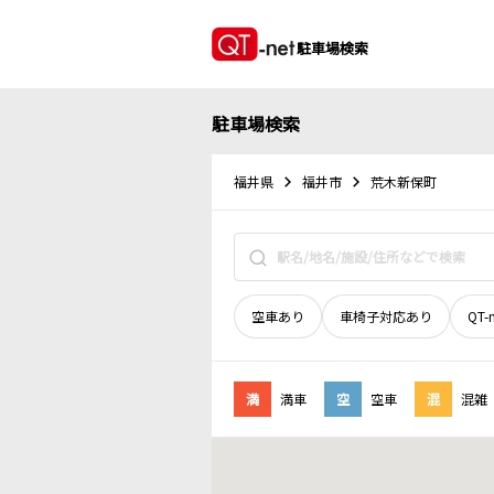
駐車場検索
駐車場検索
福井県
福井市
荒木新保町
空車あり
車椅子対応あり
QT-
満
満車
空
空車
混
混雑