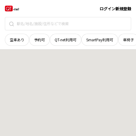
福井県
福井市
豊島
地域選択で探す
ログイン
新規登録
空車あり
予約可
QT-net利用可
SmartPay利用可
車椅子