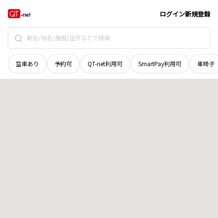
福井県
越前市
八石町
地域選択で探す
ログイン
新規登録
空車あり
予約可
QT-net利用可
SmartPay利用可
車椅子