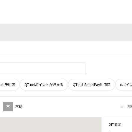
net 予約可
QT-netポイントが貯まる
QT-net SmartPay利用可
dポイ
不
不明
※一部
0件表示
1