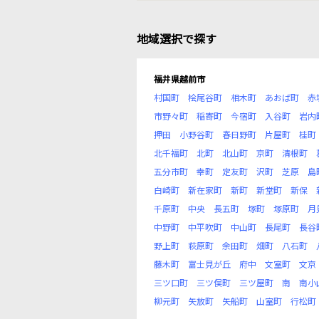
地域選択で探す
福井県越前市
村国町
桧尾谷町
相木町
あおば町
赤
市野々町
稲寄町
今宿町
入谷町
岩内
押田
小野谷町
春日野町
片屋町
桂町
北千福町
北町
北山町
京町
清根町
五分市町
幸町
定友町
沢町
芝原
島
白崎町
新在家町
新町
新堂町
新保
千原町
中央
長五町
塚町
塚原町
月
中野町
中平吹町
中山町
長尾町
長谷
野上町
萩原町
余田町
畑町
八石町
藤木町
富士見が丘
府中
文室町
文京
三ツ口町
三ツ俣町
三ツ屋町
南
南小
柳元町
矢放町
矢船町
山室町
行松町