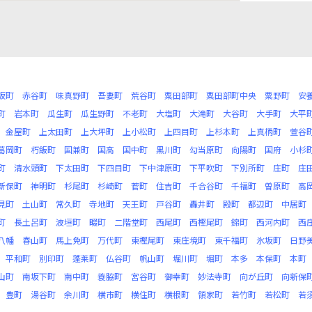
坂町
赤谷町
味真野町
吾妻町
荒谷町
粟田部町
粟田部町中央
粟野町
安
町
岩本町
瓜生町
瓜生野町
不老町
大塩町
大滝町
大谷町
大手町
大平
金屋町
上太田町
上大坪町
上小松町
上四目町
上杉本町
上真柄町
萱谷
葛岡町
朽飯町
国兼町
国高
国中町
黒川町
勾当原町
向陽町
国府
小杉
町
清水頭町
下太田町
下四目町
下中津原町
下平吹町
下別所町
庄町
庄
新保町
神明町
杉尾町
杉崎町
菅町
住吉町
千合谷町
千福町
曽原町
高
見町
土山町
常久町
寺地町
天王町
戸谷町
轟井町
殿町
都辺町
中居町
町
長土呂町
波垣町
畷町
二階堂町
西尾町
西樫尾町
錦町
西河内町
西
八幡
春山町
馬上免町
万代町
東樫尾町
東庄境町
東千福町
氷坂町
日野
平和町
別印町
蓬莱町
仏谷町
帆山町
堀川町
堀町
本多
本保町
本町
山町
南坂下町
南中町
蓑脇町
宮谷町
御幸町
妙法寺町
向が丘町
向新保
豊町
湯谷町
余川町
横市町
横住町
横根町
領家町
若竹町
若松町
若