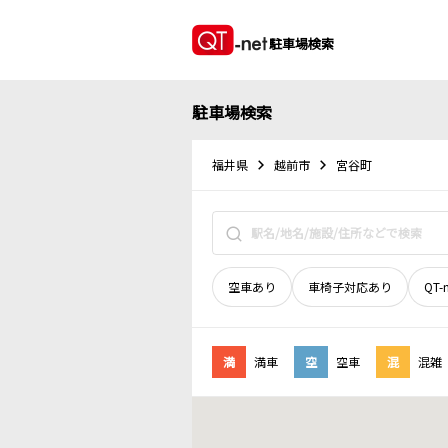
駐車場検索
駐車場検索
福井県
越前市
宮谷町
空車あり
車椅子対応あり
QT-
満
満車
空
空車
混
混雑