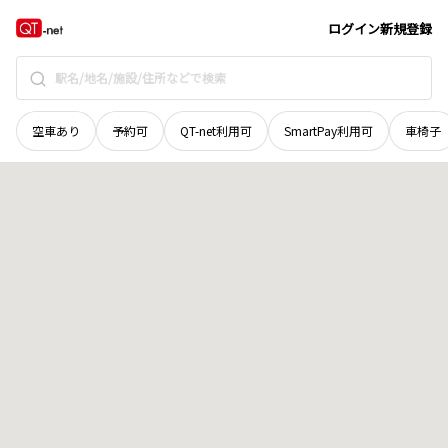
福井県
越前市
本多
地域選択で探す
ログイン
新規登録
空車あり
予約可
QT-net利用可
SmartPay利用可
車椅子