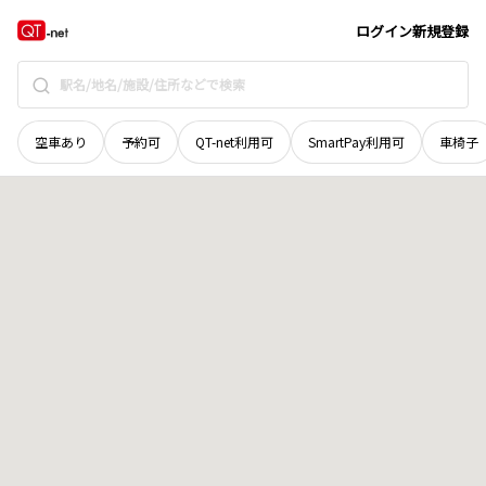
福井県
越前市
轟井町
地域選択で探す
ログイン
新規登録
空車あり
予約可
QT-net利用可
SmartPay利用可
車椅子