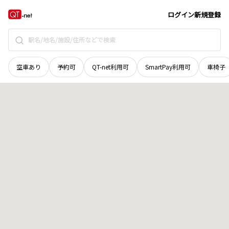
福井県
越前市
馬上免町
地域選択で探す
ログイン
新規登録
空車あり
予約可
QT-net利用可
SmartPay利用可
車椅子