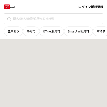
福井県
越前市
黒川町
地域選択で探す
ログイン
新規登録
空車あり
予約可
QT-net利用可
SmartPay利用可
車椅子