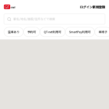
福井県
鯖江市
横江町
地域選択で探す
ログイン
新規登録
空車あり
予約可
QT-net利用可
SmartPay利用可
車椅子