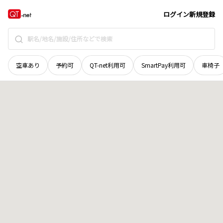
福井県
鯖江市
西袋町
地域選択で探す
ログイン
新規登録
空車あり
予約可
QT-net利用可
SmartPay利用可
車椅子