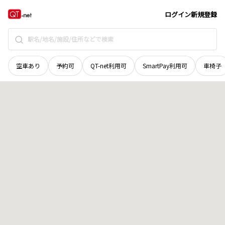
秋田県
にかほ市
冬師
地域選択で探す
ログイン
新規登録
空車あり
予約可
QT-net利用可
SmartPay利用可
車椅子