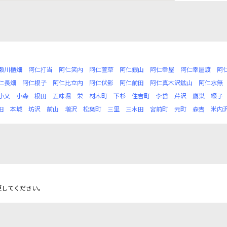
瀬川櫃畑
阿仁打当
阿仁笑内
阿仁萱草
阿仁銀山
阿仁幸屋
阿仁幸屋渡
阿
仁長畑
阿仁根子
阿仁比立内
阿仁伏影
阿仁前田
阿仁真木沢鉱山
阿仁水無
小又
小森
根田
五味堀
栄
材木町
下杉
住吉町
李岱
芹沢
鷹巣
綴子
田
本城
坊沢
前山
増沢
松葉町
三里
三木田
宮前町
元町
森吉
米内
更してください。