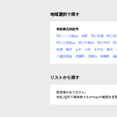
地域選択で探す
秋田県北秋田市
阿仁一ノ又鉱山
旭町
阿仁荒瀬
阿仁荒
阿仁三枚鉱山
阿仁戸鳥内
阿仁中村
阿
桂瀬
鎌沢
上杉
川井
木戸石
黒沢
八幡岱新田
花園町
羽根山
東横町
福
リストから探す
駐車場がありません。
地名/住所で再検索するかmapの範囲を変