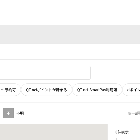
net 予約可
QT-netポイントが貯まる
QT-net SmartPay利用可
dポイ
不
不明
※一部
0件表示
1