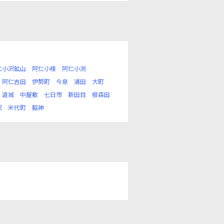
仁小沢鉱山
阿仁小様
阿仁小渕
阿仁吉田
伊勢町
今泉
浦田
大町
道城
中屋敷
七日市
新田目
根森田
沢
米代町
脇神