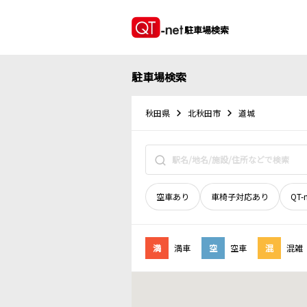
駐車場検索
駐車場検索
秋田県
北秋田市
道城
空車あり
車椅子対応あり
QT-
満
満車
空
空車
混
混雑