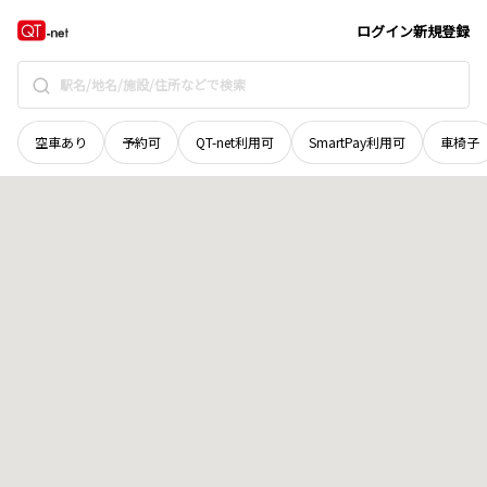
秋田県
北秋田市
阿仁比立内
地域選択で探す
ログイン
新規登録
空車あり
予約可
QT-net利用可
SmartPay利用可
車椅子