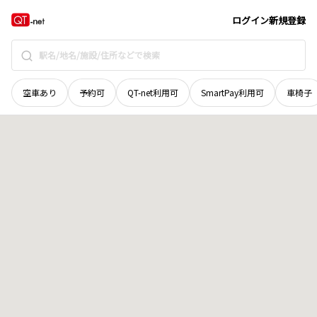
秋田県
北秋田郡上小阿仁村
杉花
地域選択で探す
ログイン
新規登録
空車あり
予約可
QT-net利用可
SmartPay利用可
車椅子