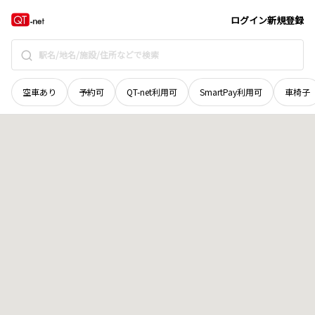
秋田県
北秋田郡上小阿仁村
地域選択で探す
ログイン
新規登録
空車あり
予約可
QT-net利用可
SmartPay利用可
車椅子