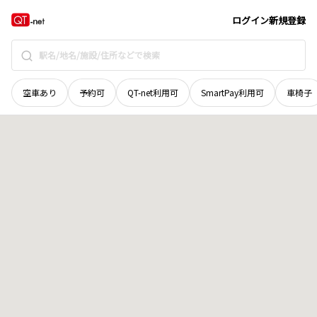
秋田県
南秋田郡五城目町
内川小倉
地域選択で探す
ログイン
新規登録
空車あり
予約可
QT-net利用可
SmartPay利用可
車椅子