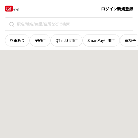
秋田県
南秋田郡五城目町
舘越
地域選択で探す
ログイン
新規登録
空車あり
予約可
QT-net利用可
SmartPay利用可
車椅子