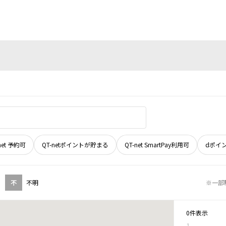
net 予約可
QT-netポイントが貯まる
QT-net SmartPay利用可
dポイ
不
不明
※一部
0件表示
1