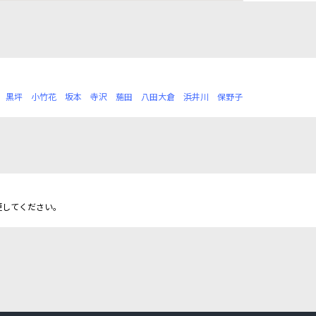
黒坪
小竹花
坂本
寺沢
葹田
八田大倉
浜井川
保野子
更してください。