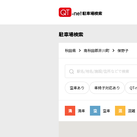
駐車場検索
駐車場検索
秋田県
南秋田郡井川町
保野子
空車あり
車椅子対応あり
QT-
満
満車
空
空車
混
混雑