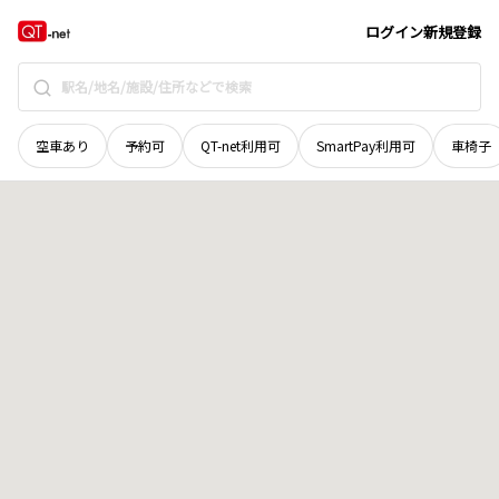
秋田県
南秋田郡井川町
八田大倉
地域選択で探す
ログイン
新規登録
空車あり
予約可
QT-net利用可
SmartPay利用可
車椅子