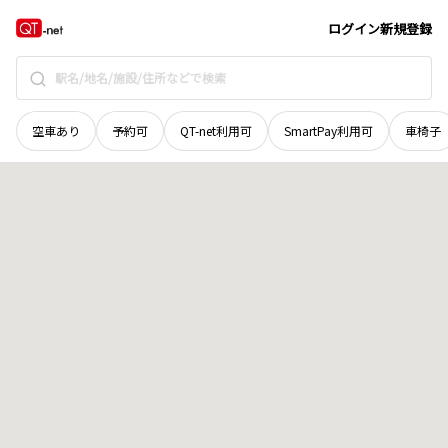
秋田県
南秋田郡井川町
地域選択で探す
ログイン
新規登録
空車あり
予約可
QT-net利用可
SmartPay利用可
車椅子