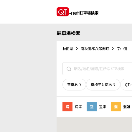
駐車場検索
駐車場検索
秋田県
南秋田郡八郎潟町
字中田
空車あり
車椅子対応あり
QT-
満
満車
空
空車
混
混雑