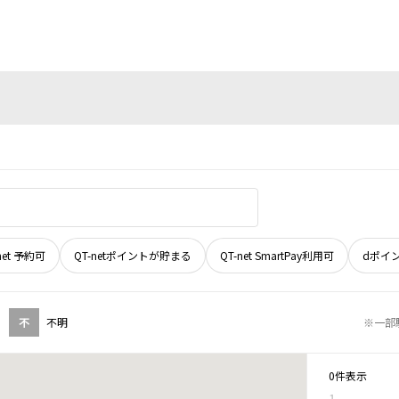
net 予約可
QT-netポイントが貯まる
QT-net SmartPay利用可
dポイ
不
不明
※一部
0件表示
1