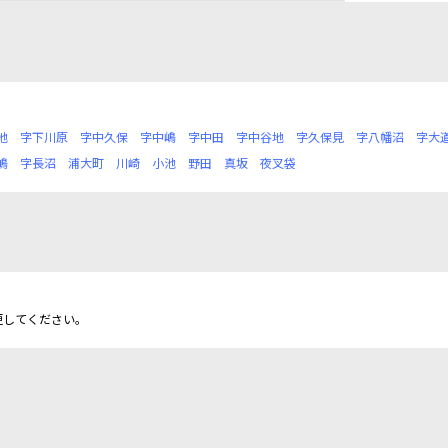
地
字下川原
字中久保
字中嶋
字中田
字中谷地
字久保見
字八幡沼
字大
嶋
字長沼
浦大町
川崎
小池
野田
真坂
夜叉袋
更してください。