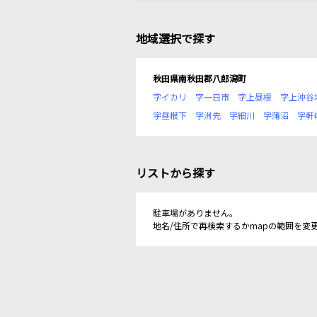
地域選択で探す
秋田県南秋田郡八郎潟町
字イカリ
字一日市
字上昼根
字上沖谷
字昼根下
字洲先
字細川
字蒲沼
字軒
リストから探す
駐車場がありません。
地名/住所で再検索するかmapの範囲を変