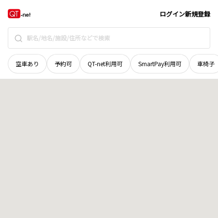
秋田県
南秋田郡八郎潟町
字押切
地域選択で探す
ログイン
新規登録
空車あり
予約可
QT-net利用可
SmartPay利用可
車椅子