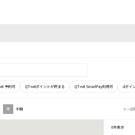
net 予約可
QT-netポイントが貯まる
QT-net SmartPay利用可
dポイ
不
不明
※一部
0件表示
1