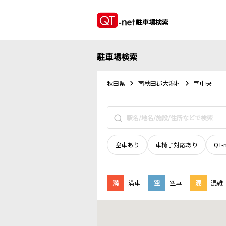
駐車場検索
駐車場検索
秋田県
南秋田郡大潟村
字中央
空車あり
車椅子対応あり
QT-
満
満車
空
空車
混
混雑