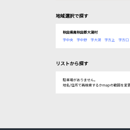
地域選択で探す
秋田県南秋田郡大潟村
字中央
字中野
字大潟
字方上
字方口
リストから探す
駐車場がありません。
地名/住所で再検索するかmapの範囲を変