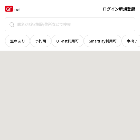
秋田県
大仙市
堀見内
地域選択で探す
ログイン
新規登録
空車あり
予約可
QT-net利用可
SmartPay利用可
車椅子