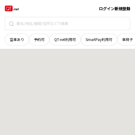
秋田県
大仙市
大曲栄町
地域選択で探す
ログイン
新規登録
空車あり
予約可
QT-net利用可
SmartPay利用可
車椅子